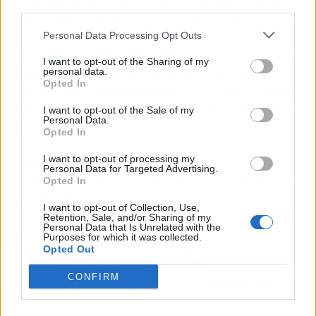
colaboraciones como ‘Take Me Home’ (con los
third parties.
disc jockeys Cash Cash), ‘Me, Myself & I’ (con el
Personal Data Processing Opt Outs
rapero G-Eazy) o ‘Hey Mama’ (con David
Guetta). Con posterioridad fue lanzando varios
I want to opt-out of the Sharing of my
singles y EPs”, hasta que en 2018 publicó su
personal data.
Opted In
álbum debut
“Expectations”
, con singles como
‘I’m A Mess’ y ‘I Got You’. También ha destacado
I want to opt-out of the Sale of my
Personal Data.
otras colaboraciones: con J Balvin y David
Opted In
Guetta en ‘Say my name’, con Jax Jones en
‘Harder’, Rita Ora, Cardi B y Charli XCX en
I want to opt-out of processing my
Personal Data for Targeted Advertising.
‘Girls’, The Chainsmokers en ‘Call you mine’ o
Opted In
con Martin Garrix en ‘In the name of love’.
I want to opt-out of Collection, Use,
Retention, Sale, and/or Sharing of my
Personal Data that Is Unrelated with the
Purposes for which it was collected.
Artículo anterior
Artículo siguiente
Opted Out
Black Panther 2: título
Investigadores de la
oficial, fecha de estreno
UMA recuperan una obra
CONFIRM
y protagonistas
perdida del artista
Fernando Ortiz