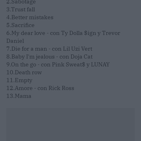
2.Sabotage
3.Trust fall
4.Better mistakes
5.Sacrifice
6.My dear love - con Ty Dolla $ign y Trevor
Daniel
7.Die for a man - con Lil Uzi Vert
8.Baby I'm jealous - con Doja Cat
9.On the go - con Pink Sweat$ y LUNAY
10.Death row
11.Empty
12.Amore - con Rick Ross
13.Mama