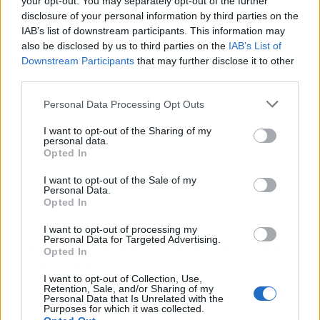
your opt-out. You may separately opt-out of the further
disclosure of your personal information by third parties on the
IAB’s list of downstream participants. This information may
also be disclosed by us to third parties on the
IAB’s List of
Downstream Participants
that may further disclose it to other
third parties.
Personal Data Processing Opt Outs
I want to opt-out of the Sharing of my
personal data.
Opted In
I want to opt-out of the Sale of my
Personal Data.
Opted In
El líder de Más País ha pedido a Sánchez que de
I want to opt-out of processing my
Personal Data for Targeted Advertising.
"moral de victoria a quienes les ha apoyado y
Opted In
les ha votado"
y ha recordado que a un
I want to opt-out of Collection, Use,
Gobierno se le "examina por lo que lleva al"
Retention, Sale, and/or Sharing of my
Boletín Oficial del Estado.
"Lo estamos
Personal Data that Is Unrelated with the
Purposes for which it was collected.
deseando, no hemos dejado de ponerle tareas"
,