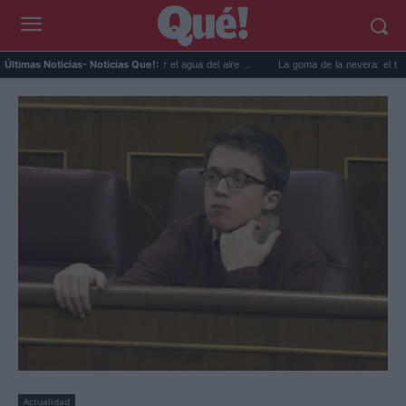
usos prácticos para reutilizar el agua del aire ...
La goma de la nevera: el truco del p
Últimas Noticias
- Noticias Que!:
Actualidad