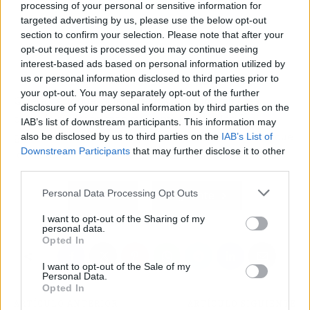
processing of your personal or sensitive information for
targeted advertising by us, please use the below opt-out
section to confirm your selection. Please note that after your
opt-out request is processed you may continue seeing
interest-based ads based on personal information utilized by
us or personal information disclosed to third parties prior to
your opt-out. You may separately opt-out of the further
Quiere decir que, al tener estos alimentos en casa,
disclosure of your personal information by third parties on the
deberás cuidar en todo momento la congelación y
IAB’s list of downstream participants. This information may
garantizar una buena temperatura en la nevera hasta que
also be disclosed by us to third parties on the
IAB’s List of
Downstream Participants
that may further disclose it to other
lo cocines.
third parties.
Personal Data Processing Opt Outs
Atrás
Siguiente
I want to opt-out of the Sharing of my
personal data.
Opted In
I want to opt-out of the Sale of my
Personal Data.
Opted In
ARTÍCULO ANTERIOR
ARTÍCULO SIGUIENTE