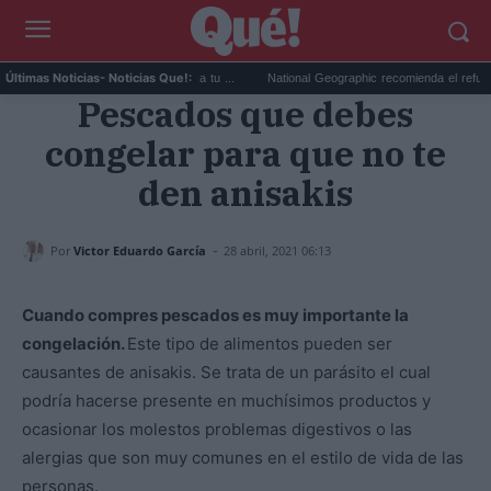
RSCE pide no ponerle gafas a tu ...
National Geographic recomienda el refugio de la in.
Últimas Noticias
- Noticias Que!:
Pescados que debes
congelar para que no te
den anisakis
-
Por
Victor Eduardo García
28 abril, 2021 06:13
Cuando compres pescados es muy importante la
congelación.
Este tipo de alimentos pueden ser
causantes de anisakis. Se trata de un parásito el cual
podría hacerse presente en muchísimos productos y
ocasionar los molestos problemas digestivos o las
alergias que son muy comunes en el estilo de vida de las
personas.