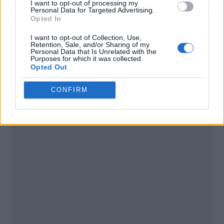
I want to opt-out of processing my
DIETA: ESTO ES LO
LOS DOS SECRETOS
Personal Data for Targeted Advertising.
QUE DEBES ANDAR (Y
QUE HARÁN QUE TU
Opted In
CÓMO HACERLO) PARA
CAFÉ SEPA MUCHO
PERDER PESO
MEJOR
I want to opt-out of Collection, Use,
RÁPIDAMENTE
Retention, Sale, and/or Sharing of my
Personal Data that Is Unrelated with the
Purposes for which it was collected.
Opted Out
CONFIRM