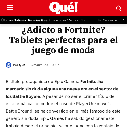
Un exnarco gallego quiere montar su 'Ruta del Narc...
Kit Connor será Cíclope 
Últimas Noticias
- Noticias Que!:
¿Adicto a Fortnite?
Tablets perfectas para el
juego de moda
-
Por
Qué!
6 marzo, 2021 06:14
El título protagonista de Epic Games:
Fortnite, ha
marcado sin duda alguna una nueva era en el sector de
los Battle Royale
. A pesar de no ser el primer título de
esta temática, como fue el caso de PlayerUnknown’s
BattleGround, se ha convertido en el más famoso de este
género sin duda.
Epic Games
ha sabido gestionar este
trabajo desde el principio, ya que juega con la ventaja de