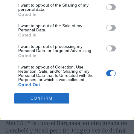
pitando de más.
I want to opt-out of the Sharing of my
personal data.
Opted In
Min 42 |
Amarilla a Messi
por pisotón, pero no
parece que lo toca. Picó el árbitro.
I want to opt-out of the Sale of my
Personal Data.
Opted In
Min 40 | Ocasión de Dest, que dispara alto tras
I want to opt-out of processing my
recortar.
Personal Data for Targeted Advertising.
Opted In
Min 39 |
Amarilla para Diego Carlos
por un
I want to opt-out of Collection, Use,
golpe en la cara a Messi, aunque involuntaria.
Retention, Sale, and/or Sharing of my
Personal Data that Is Unrelated with the
Purposes for which it was collected.
Min 38 | Koeman ha acertado tácticamente, con
Opted Out
los tres centrales para asegurar en defensa,
CONFIRM
tener el balón, Messi como siempre suelto y
Dembelé al espacio. Por ahora perfecto.
Min 35 | Y la tuvo el Barçaaaa, en otra jugada de
Dembelé y Messi pero De Jong en vez de definir