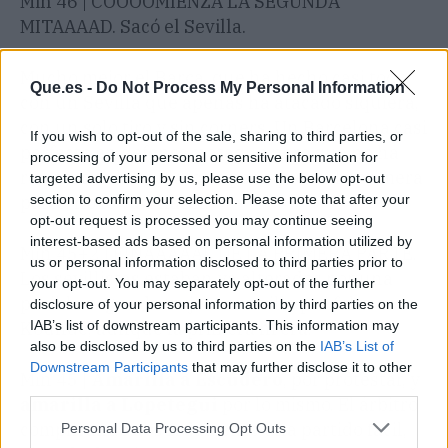
Min 46 | COOOOMIENZA LA SEGUNDA
MITAAAAD. Sacó el Sevilla.
Mucho mejor el Barça, que ha hecho casi todo,
Que.es -
Do Not Process My Personal Information
con un Sevilla que apenas ha atacado siquiera,
con un solo tiro y sin corners. Un Barcelona casi
If you wish to opt-out of the sale, sharing to third parties, or
perfecto en defensa y ataque pero que no ha
processing of your personal or sensitive information for
rematado al Sevilla, que peor que en la primera
targeted advertising by us, please use the below opt-out
section to confirm your selection. Please note that after your
parte, no lo va a hacer.
opt-out request is processed you may continue seeing
interest-based ads based on personal information utilized by
Min 45+2 | FINAAAAAL DE LA PRIMERA PARTE.
us or personal information disclosed to third parties prior to
Los sevillistas estaban ya alterados por una
your opt-out. You may separately opt-out of the further
posible segunda tarjeta amarilla por falta a
disclosure of your personal information by third parties on the
IAB’s list of downstream participants. This information may
Koundé, aunque la primera ni era.
also be disclosed by us to third parties on the
IAB’s List of
Downstream Participants
that may further disclose it to other
Min 45 |
Amarilla a Escudero
, por protestar, y
third parties.
amarilla a Lopetegui
por lo mismo. El árbitro
complicando absurdamente una partido fácil,
Personal Data Processing Opt Outs