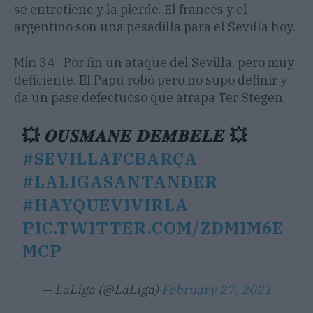
se entretiene y la pierde. El francés y el
argentino son una pesadilla para el Sevilla hoy.
Min 34 | Por fin un ataque del Sevilla, pero muy
deficiente. El Papu robó pero no supo definir y
da un pase defectuoso que atrapa Ter Stegen.
💥 𝑶𝑼𝑺𝑴𝑨𝑵𝑬 𝑫𝑬𝑴𝑩𝑬𝑳𝑬 💥
#SEVILLAFCBARÇA
#LALIGASANTANDER
#HAYQUEVIVIRLA
PIC.TWITTER.COM/ZDMIM6E
MCP
— LaLiga (@LaLiga)
February 27, 2021