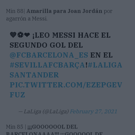
Min 88|
Amarilla para Joan Jordán
por
agarrón a Messi.
💙⚽❤ ¡LEO MESSI HACE EL
SEGUNDO GOL DEL
@FCBARCELONA_ES
EN EL
#SEVILLAFCBARÇA
!
#LALIGA
SANTANDER
PIC.TWITTER.COM/EZEPGEV
FUZ
— LaLiga (@LaLiga)
February 27, 2021
Min 85 |
¡¡¡GOOOOOOL DEL
BARCELONAAAA!!! ¡¡¡GOOOOOL DE