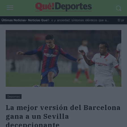
..
Calor extremo y ansiedad: síntomas idénticos que a...
El precio de la viviend
Últimas Noticias
- Noticias Que!:
Deportes
La mejor versión del Barcelona
gana a un Sevilla
decepcionante