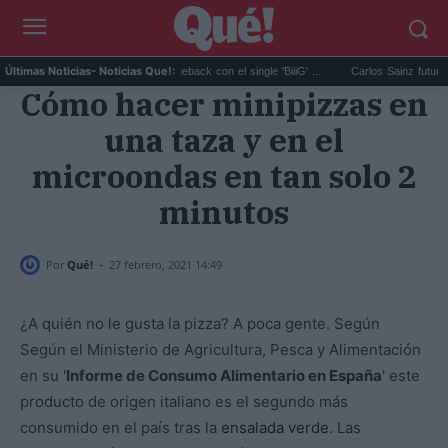
BIGBANG anuncia su comeback con el single 'BiiiG' ...
Carlos Sainz futuro en el a
Últimas Noticias
- Noticias Que!:
Cómo hacer minipizzas en
una taza y en el
microondas en tan solo 2
minutos
-
Por
Qué!
27 febrero, 2021 14:49
¿A quién no le gusta la pizza? A poca gente. Según
Según el Ministerio de Agricultura, Pesca y Alimentación
en su '
Informe de Consumo Alimentario en España
' este
producto de origen italiano es el segundo más
consumido en el país tras la
ensalada verde
. Las