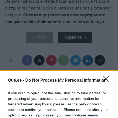
De esta manera te evitaras hacer la masa y que te sobre
pizza, si realmente lo que quieres es una dosis para salir
del paso.
Si estás algo perezoso y deseas prepararte
cualquier cosita rápidamente, esta receta es la tuya.
Atrás
Siguiente
ARTÍCULO ANTERIOR
ARTÍCULO SIGUIENTE
Que.es -
Do Not Process My Personal Information
APODEMIA Y LA
LA ERTZAINTZA Y LOS
FUNDACIÓN INTHEOS
BOMBEROS
If you wish to opt-out of the sale, sharing to third parties, or
LANZAN UNA JOYA
INVESTIGAN EL
processing of your personal or sensitive information for
PARA LA ESPERANZA
INCENDIO DE UNA
EMPRESA DE AZPEITIA
targeted advertising by us, please use the below opt-out
section to confirm your selection. Please note that after your
opt-out request is processed you may continue seeing