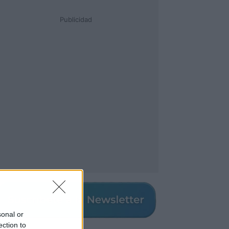
Publicidad
sonal or
ection to