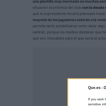
una plantilla muy mermada en muchos sen
situación económica del club
con la deuda 
que el expresidente tendría planeado hace
mayoría de los jugadores estarán a la venta
permita tanto estabilizarse como dejar algo 
saldrán, porque los medios destacan que h
que son intocables para el que sería el pró
Que.es -
D
If you wish 
sensitive in