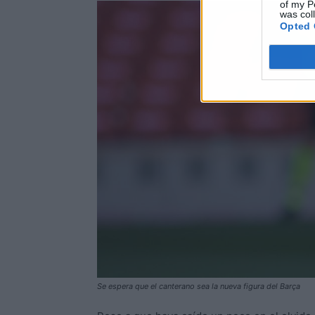
of my P
was col
Opted 
Se espera que el canterano sea la nueva figura del Barça