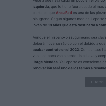
Pese a que haya caído un poco en el olvido
izquierda
, que lo tiene fuera desde el mes
cierto es que
Ansu Fati
es una de las pieza
blaugrana. Según algunos medios, Laporta 
joven de
18 años
que
está destinado a conv
Aunque el hispano-bisauguineano sea clave 
deberá moverse rápido con él debido a que
acabar contrato en el 2022
. Con su caso ha
vital, tampoco van a perder la cabeza y ace
Jorge Mendes
. Ya Laporta es consciente d
renovación será uno de los temas a resolve
Atrás