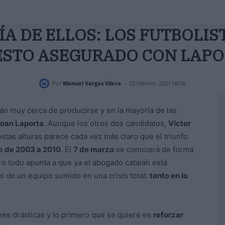
A DE ELLOS: LOS FUTBOLIS
ESTO ASEGURADO CON LAPO
-
Por
Manuel Vargas Vilera
23 febrero, 2021 06:06
án muy cerca de producirse y en la mayoría de las
oan Laporta
. Aunque los otros dos candidatos,
Víctor
 estas alturas parece cada vez más claro que el triunfo
ça
de 2003 a 2010
. El
7 de marzo
se conocerá de forma
ero todo apunta a que ya el abogado catalán está
l de un equipo sumido en una crisis total:
tanto en lo
es drásticas y lo primero que se quiere es
reforzar