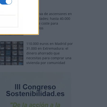
Normativa de ascensores en
comunidades: hasta 40.000
euros de coste para
adaptarlos
110.000 euros en Madrid por
31.000 en Extremadura: el
dinero ahorrado que
necesitas para comprar una
vivienda por comunidad