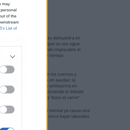
ou may
 personal
out of the
os más vistos
 downstream
B’s List of
Tom Jones demuestra en
Madrid que su voz sigue
desafiando implacable el
paso del tiempo
Fuego en los cuernos y
millones en ayudas: la
rebelión antitaurina en
Alfafar enciende el debate
sobre los 'bous al carrer'
La salud mental ya causa una
de cada cinco bajas laborales