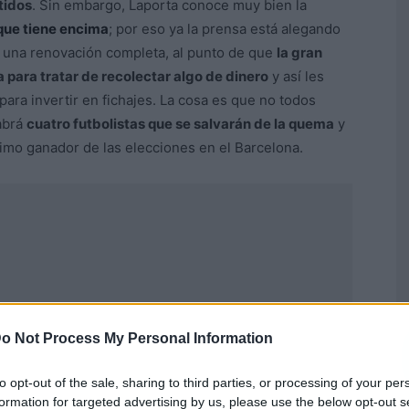
tidos
. Sin embargo, Laporta conoce muy bien la
que tiene encima
; por eso ya la prensa está alegando
r una renovación completa, al punto de que
la gran
 para tratar de recolectar algo de dinero
y así les
para invertir en fichajes. La cosa es que no todos
abrá
cuatro futbolistas que se salvarán de la quema
y
ximo ganador de las elecciones en el Barcelona.
o Not Process My Personal Information
to opt-out of the sale, sharing to third parties, or processing of your per
formation for targeted advertising by us, please use the below opt-out s