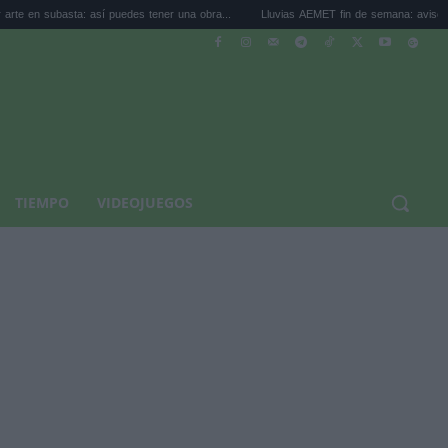
ta: así puedes tener una obra...
Lluvias AEMET fin de semana: avisos por tormentas
TIEMPO
VIDEOJUEGOS