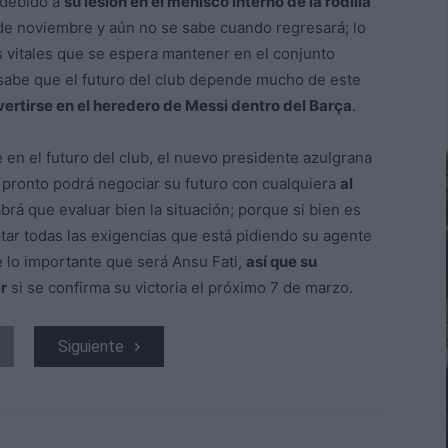
 debido a
su lesión en el menisco interno de la rodilla
 de noviembre y aún no se sabe cuando regresará; lo
s vitales que se espera mantener en el conjunto
sabe que el futuro del club depende mucho de este
ertirse en el heredero de Messi dentro del Barça
.
en el futuro del club, el nuevo presidente azulgrana
 pronto podrá negociar su futuro con cualquiera
al
brá que evaluar bien la situación; porque si bien es
ptar todas las exigencias que está pidiendo su agente
e lo importante que será Ansu Fati,
así que su
r
si se confirma su victoria el próximo 7 de marzo.
Siguiente