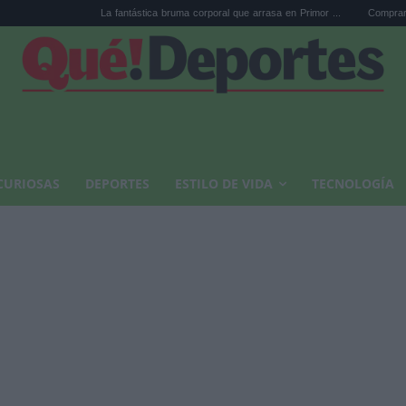
La fantástica bruma corporal que arrasa en Primor ...
Comprar arte en subas
CURIOSAS
DEPORTES
ESTILO DE VIDA
TECNOLOGÍA