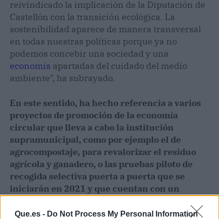
reivindicado la implicación de la Diputación de
Castellón con la transición ecológica. La
sostenibilidad aparece de manera transversal
en todas nuestras políticas porque ya no
podemos concebir una sociedad y una
economía
apartadas del cuidado del medio
ambiente", ha subrayado.
En este sentido, ha hecho referencia a varios
proyectos de promoción de la economía
circular que lleva a cabo la institución
supramunicipal, como por ejemplo el de
agrocompostaje, para revalorizar el residuo
agrícola y ganadero, o las pruebas piloto de
recogida selectiva puerta a puerta que se
iniciarán en 2021 y que cuentan con un
presupuesto de 200.000 euros.
Que.es -
Do Not Process My Personal Information