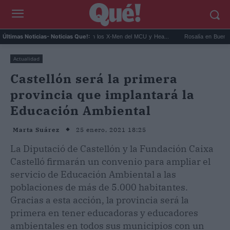
Kit Connor será Cíclope en los X-Men del MCU y Hea...
Rosalía en Buenos Aires: 
Últimas Noticias
- Noticias Que!:
Actualidad
Castellón será la primera
provincia que implantará la
Educación Ambiental
25 enero, 2021 18:25
Marta Suárez
La Diputació de Castellón y la Fundación Caixa
Castelló firmarán un convenio para ampliar el
servicio de Educación Ambiental a las
poblaciones de más de 5.000 habitantes.
Gracias a esta acción, la provincia será la
primera en tener educadoras y educadores
ambientales en todos sus municipios con un