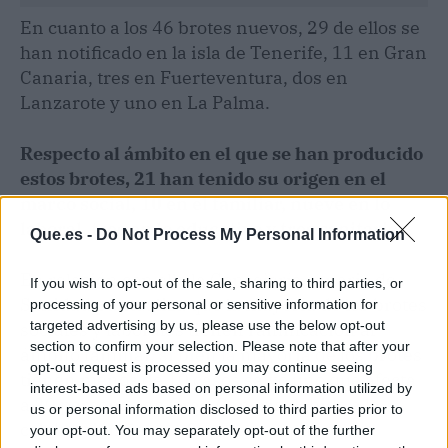
En cuanto a los 46 brotes nuevos, 29 de ellos se
han notificado en la isla de Tenerife, 11 en Gran
Canaria, tres en Fuerteventura, dos en
Lanzarote y uno en La Palma.
Respecto al ámbito en el que se han producido
estos brotes, 21 han tenido su origen en el
marco social, 10 en el familiar, nueve en lo
laboral, tres en lo educativo y tres sanitarios.
Que.es -
Do Not Process My Personal Information
En relación con ello la Consejería canaria de
If you wish to opt-out of the sale, sharing to third parties, or
Sanidad puntualiza que la mayoría de los brotes
processing of your personal or sensitive information for
targeted advertising by us, please use the below opt-out
sociales y laborales tienen ramificación al
section to confirm your selection. Please note that after your
ámbito familiar, si bien la mayoría de los brotes
opt-out request is processed you may continue seeing
tienen menos de 10 casos salvo uno que afecta
interest-based ads based on personal information utilized by
a 20 personas en Gran Canaria debido a la
us or personal information disclosed to third parties prior to
celebración de una fiesta en un pub.
your opt-out. You may separately opt-out of the further