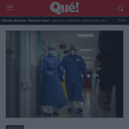
 c...
La AEMET prepara una predicción especial para el e...
En los lugares más
Últimas Noticias
- Noticias Que!:
Actualidad