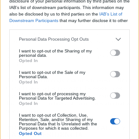
disclosure of your personal information by third parties on the
IAB’s list of downstream participants. This information may
En cuanto a los dos siguientes brote más
also be disclosed by us to third parties on the
IAB’s List of
numerosos se localizan en Tenerife, ambos de
Downstream Participants
that may further disclose it to other
origen laboral con ramificación familiar, con 18
third parties.
y 13 personas afectadas, respectivamente. El
Personal Data Processing Opt Outs
cuarto brote con más de diez afectados se
localiza en Fuerteventura, con 12 contagiados y
I want to opt-out of the Sharing of my
personal data.
también de origen laboral con ramificación
Opted In
familiar.
I want to opt-out of the Sale of my
Personal Data.
También se han registrado dos brotes en Gran
Opted In
Canaria asociados a celebraciones sociales,
I want to opt-out of processing my
uno con cinco afectados por una fiesta de
Personal Data for Targeted Advertising.
Halloween en un bar y otro con tres afectados
Opted In
por una boda.
I want to opt-out of Collection, Use,
Retention, Sale, and/or Sharing of my
Personal Data that Is Unrelated with the
TRES BROTES EN HOSPITALES Y
Purposes for which it was collected.
UNO EN RESIDENCIA
Opted Out