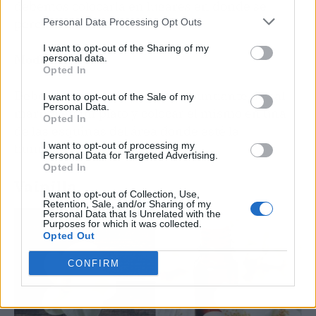
debemos colocarla en lugares en donde se
perciba más humedad.
Personal Data Processing Opt Outs
I want to opt-out of the Sharing of my
Modo de uso
personal data.
Opted In
Debes colocar una cantidad abundante de sal
I want to opt-out of the Sale of my
Personal Data.
marina en un plato y colocar el mismo en una
Opted In
de las esquinas del área donde esté la
I want to opt-out of processing my
humedad.
Personal Data for Targeted Advertising.
Opted In
Vainilla
I want to opt-out of Collection, Use,
Retention, Sale, and/or Sharing of my
Personal Data that Is Unrelated with the
Purposes for which it was collected.
Opted Out
CONFIRM