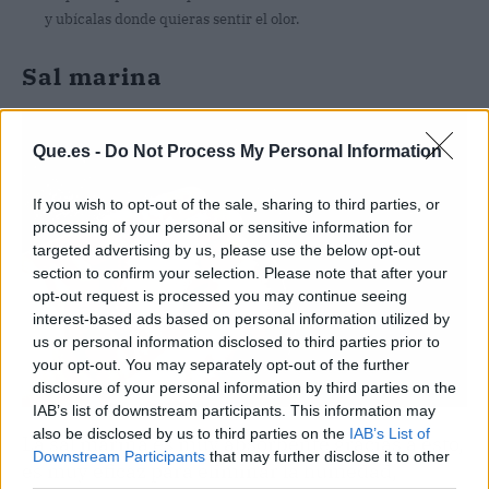
y ubícalas donde quieras sentir el olor.
Sal marina
Que.es -
Do Not Process My Personal Information
If you wish to opt-out of the sale, sharing to third parties, or
processing of your personal or sensitive information for
targeted advertising by us, please use the below opt-out
section to confirm your selection. Please note that after your
opt-out request is processed you may continue seeing
interest-based ads based on personal information utilized by
us or personal information disclosed to third parties prior to
your opt-out. You may separately opt-out of the further
disclosure of your personal information by third parties on the
IAB’s list of downstream participants. This information may
also be disclosed by us to third parties on the
IAB’s List of
La sal marina es muy absorbente gracias a esto,
Downstream Participants
that may further disclose it to other
es muy eficaz para eliminar la humedad,
third parties.