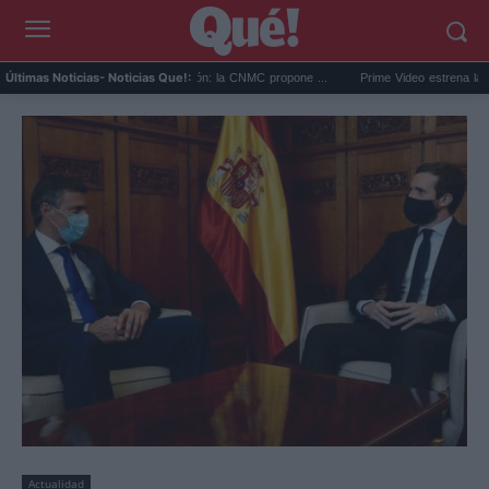
bida factura luz por el apagón: la CNMC propone ...
Prime Video estrena la película 
Últimas Noticias
- Noticias Que!:
Actualidad