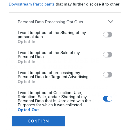
Downstream Participants
that may further disclose it to other
third parties.
Personal Data Processing Opt Outs
I want to opt-out of the Sharing of my
personal data.
Opted In
I want to opt-out of the Sale of my
Personal Data.
CRITICA QUE EL PP USE DE
Opted In
"EXCUSA" A PODEMOS
I want to opt-out of processing my
Personal Data for Targeted Advertising.
Asimismo, ha criticado que el PP use de nuevo
Opted In
de "excusa" a Podemos para no sentarse a
I want to opt-out of Collection, Use,
negociar la renovación del CGPJ, tras pedir el
Retention, Sale, and/or Sharing of my
presidente de los 'populares' al Gobierno que
Personal Data that Is Unrelated with the
Purposes for which it was collected.
dejen a un lado a la formación morada como
Opted Out
condición para hablar.
CONFIRM