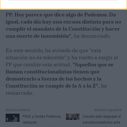
"Yo creo que no hay excusa posible para
mantener la actitud que viene manteniendo el
PP. Hoy parece que dice algo de Podemos. Da
igual, cada día hay una excusa distinta para no
cumplir el mandato de la Constitución y hacer
una suerte de insumisión"
, ha denunciado.
En este sentido, ha avisado de que "esta
situación no es tolerable" y ha vuelto a exigir al
PP que cambie esta actitud.
"Aquellos que se
llaman constitucionalistas tienen que
demostrarlo a fuerza de los hechos y la
Constitución se cumple de la A a la Z"
, ha
remarcado.
Artículo anterior
Artículo siguiente
PSOE y Unidas Podemos
Casado pide reagrupar el
rechazan
constitucionalismo ante