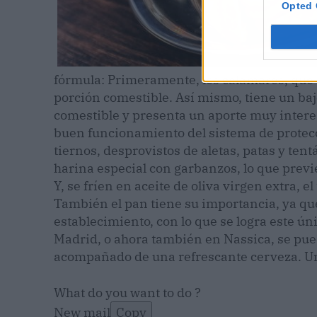
Opted 
fórmula: Primeramente, los calamares, que 
porción comestible. Así mismo, tiene un bajo
comestible y presenta un aporte muy interes
buen funcionamiento del sistema de protecc
tiernos, desprovistos de aletas, patas y ten
harina especial con garbanzos, lo que previe
Y, se fríen en aceite de oliva virgen extra, 
También el pan tiene su importancia, ya qu
establecimiento, con lo que se logra este ún
Madrid, o ahora también en Nassica, se pued
acompañado de una refrescante cerveza. Un
What do you want to do ?
New mail
Copy