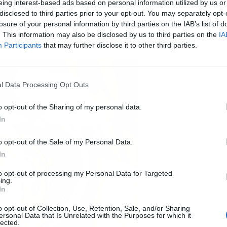
en el centro comercial de Nassica, en Getafe,
eing interest-based ads based on personal information utilized by us or
mares, que permite un autentico placer de
disclosed to third parties prior to your opt-out. You may separately opt-
losure of your personal information by third parties on the IAB’s list of
fresquita. Pero, ¿por qué es “el mejor bocadillo
. This information may also be disclosed by us to third parties on the
IA
Participants
that may further disclose it to other third parties.
l Data Processing Opt Outs
o opt-out of the Sharing of my personal data.
In
o opt-out of the Sale of my Personal Data.
In
to opt-out of processing my Personal Data for Targeted
ing.
In
o opt-out of Collection, Use, Retention, Sale, and/or Sharing
ersonal Data that Is Unrelated with the Purposes for which it
lected.