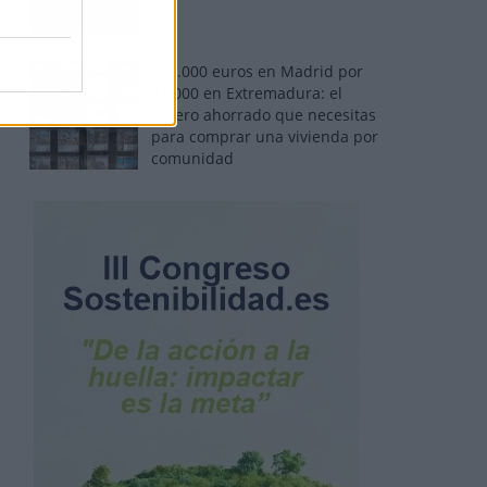
110.000 euros en Madrid por
31.000 en Extremadura: el
dinero ahorrado que necesitas
para comprar una vivienda por
comunidad