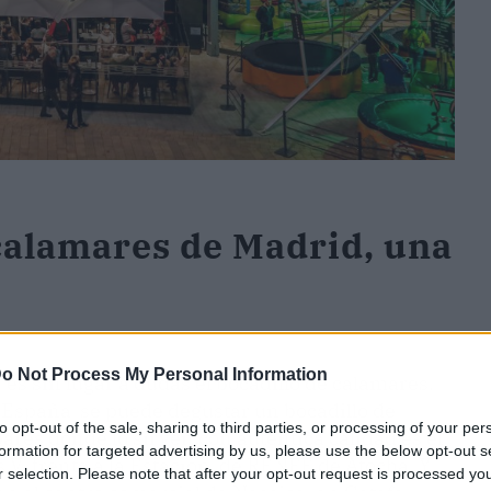
 calamares de Madrid, una
o Not Process My Personal Information
es sin lugar a dudas el bocadillo de calamares.
de España se puede degustar un bocadillo de
to opt-out of the sale, sharing to third parties, or processing of your per
ares donde lo sirven con auténtica calidad es el
formation for targeted advertising by us, please use the below opt-out s
os V, frente a la Estación de RENFE de Atocha. Y
r selection. Please note that after your opt-out request is processed y