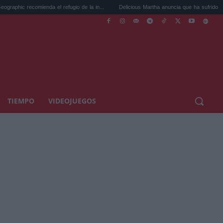
omienda el refugio de la in...
Delicious Martha anuncia que ha sufrido un aborto ...
TIEMPO
VIDEOJUEGOS