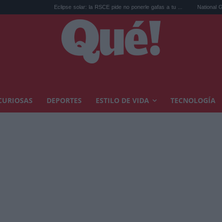
Eclipse solar: la RSCE pide no ponerle gafas a tu ...
National Geographic rec
CURIOSAS
DEPORTES
ESTILO DE VIDA
TECNOLOGÍA