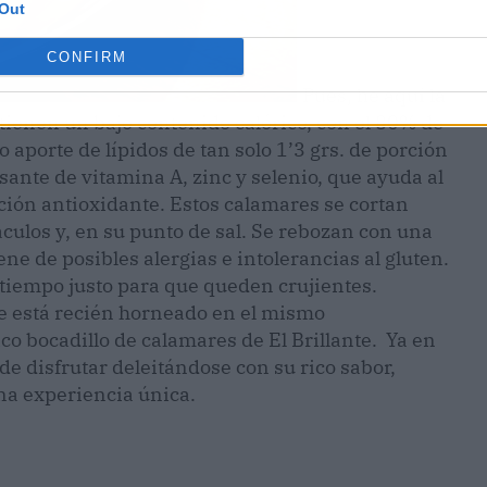
Out
CONFIRM
Pues, he aquí la
tienen un bajo contenido calórico, con el 80% de
 aporte de lípidos de tan solo 1’3 grs. de porción
ante de vitamina A, zinc y selenio, que ayuda al
ión antioxidante. Estos calamares se cortan
táculos y, en su punto de sal. Se rebozan con una
ne de posibles alergias e intolerancias al gluten.
el tiempo justo para que queden crujientes.
e está recién horneado en el mismo
ico bocadillo de calamares de El Brillante. Ya en
e disfrutar deleitándose con su rico sabor,
a experiencia única.