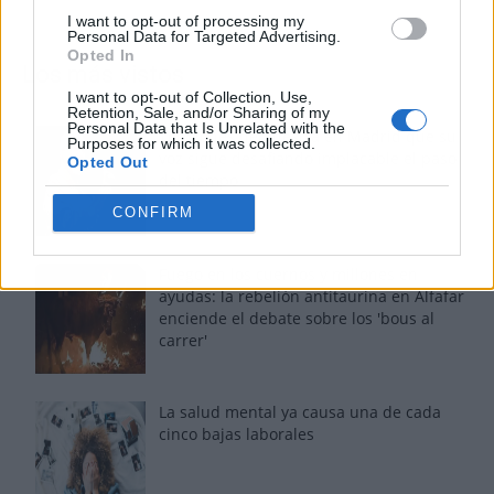
I want to opt-out of processing my
Personal Data for Targeted Advertising.
Opted In
Los más vistos
I want to opt-out of Collection, Use,
Retention, Sale, and/or Sharing of my
Personal Data that Is Unrelated with the
Tom Jones demuestra en Madrid que su
Purposes for which it was collected.
voz sigue desafiando implacable el paso
Opted Out
del tiempo
CONFIRM
Fuego en los cuernos y millones en
ayudas: la rebelión antitaurina en Alfafar
enciende el debate sobre los 'bous al
carrer'
La salud mental ya causa una de cada
cinco bajas laborales