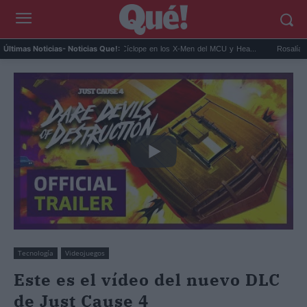
Narc...
Kit Connor será Cíclope en los X-Men del MCU y Hea...
Rosalía en Buen
Últimas Noticias
- Noticias Que!:
Tecnología
Videojuegos
Este es el vídeo del nuevo DLC
de Just Cause 4