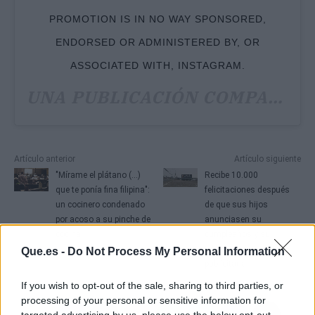
PROMOTION IS IN NO WAY SPONSORED,
ENDORSED OR ADMINISTERED BY, OR
ASSOCIATED WITH, INSTAGRAM.
UNA PUBLICACIÓN COMPARTIDA DE
Artículo anterior
Artículo siguiente
"Mírame el plátano (...)
Recibe 10.000
que te ponía fina filipina":
felicitaciones después
un cocinero condenado
de que sus hijos
por acoso a su pinche de
anunciasen su
cocina
cumpleaños y su
teléfono en una valla
Que.es -
Do Not Process My Personal Information
publicitaria
If you wish to opt-out of the sale, sharing to third parties, or
processing of your personal or sensitive information for
targeted advertising by us, please use the below opt-out