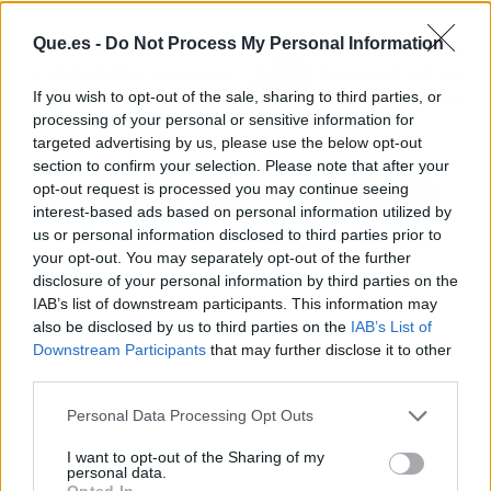
Que.es -
Do Not Process My Personal Information
Artículo anterior
Artículo siguiente
El enfado de Pablo Carreño con el
Desaparece el avión en el
If you wish to opt-out of the sale, sharing to third parties, or
juez de silla tras perder con
que viajaba el futbolista
processing of your personal or sensitive information for
Nishikori
Emiliano Salas
targeted advertising by us, please use the below opt-out
section to confirm your selection. Please note that after your
opt-out request is processed you may continue seeing
interest-based ads based on personal information utilized by
us or personal information disclosed to third parties prior to
your opt-out. You may separately opt-out of the further
disclosure of your personal information by third parties on the
IAB’s list of downstream participants. This information may
also be disclosed by us to third parties on the
IAB’s List of
Downstream Participants
that may further disclose it to other
third parties.
Personal Data Processing Opt Outs
I want to opt-out of the Sharing of my
personal data.
Opted In