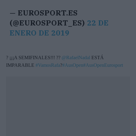
— EUROSPORT.ES
(@EUROSPORT_ES)
22 DE
ENERO DE 2019
? ¡¡¡A SEMIFINALES!!! ??
@RafaelNadal
ESTÁ
IMPARABLE
#VamosRafa
?
#AusOpen
#AusOpenEurosport