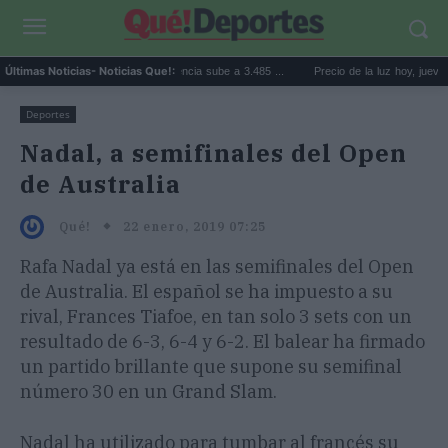
l precio de la vivienda en Valencia sube a 3.485 ...
Precio de la luz hoy, jueves 6 de 
Últimas Noticias
- Noticias Que!:
Deportes
Nadal, a semifinales del Open
de Australia
22 enero, 2019 07:25
Qué!
Rafa Nadal ya está en las semifinales del Open
de Australia. El español se ha impuesto a su
rival, Frances Tiafoe, en tan solo 3 sets con un
resultado de 6-3, 6-4 y 6-2. El balear ha firmado
un partido brillante que supone su semifinal
número 30 en un Grand Slam.
Nadal ha utilizado para tumbar al francés su