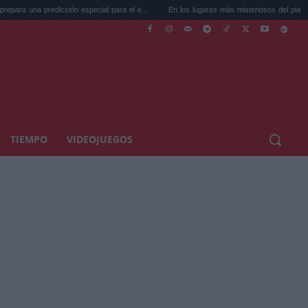
dicción especial para el e...
En los lugares más misteriosos del planeta: Stoneh...
TIEMPO
VIDEOJUEGOS