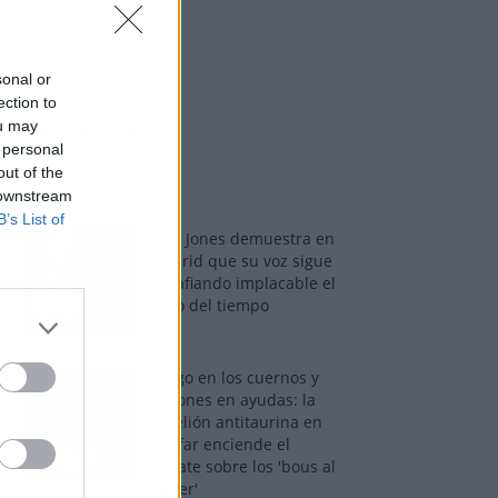
sonal or
ection to
ou may
Los más vistos
 personal
out of the
 downstream
B’s List of
Tom Jones demuestra en
Madrid que su voz sigue
desafiando implacable el
paso del tiempo
Fuego en los cuernos y
millones en ayudas: la
rebelión antitaurina en
Alfafar enciende el
debate sobre los 'bous al
carrer'