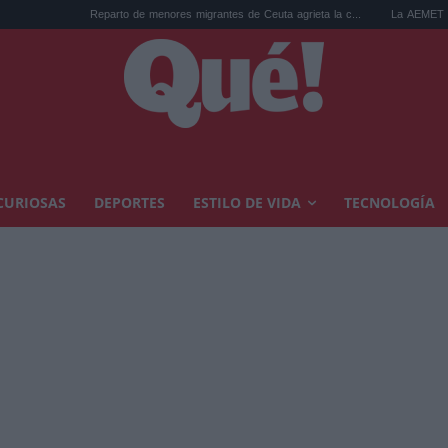
Reparto de menores migrantes de Ceuta agrieta la c...
La AEMET prepara una pre
CURIOSAS
DEPORTES
ESTILO DE VIDA
TECNOLOGÍA