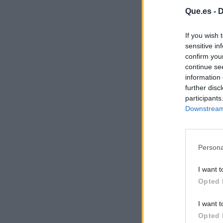
Que.es -
D
If you wish 
sensitive in
confirm you
continue se
information 
further disc
participants
Downstream 
Persona
I want t
Opted 
I want t
Opted 