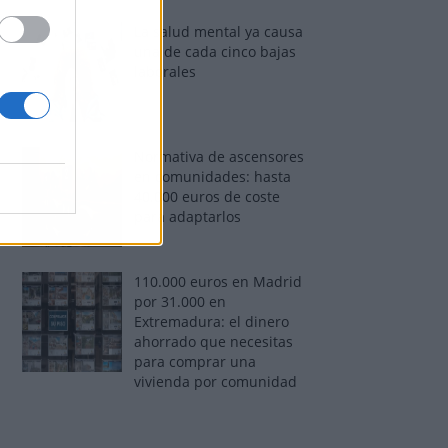
La salud mental ya causa
una de cada cinco bajas
laborales
Normativa de ascensores
en comunidades: hasta
40.000 euros de coste
para adaptarlos
110.000 euros en Madrid
por 31.000 en
Extremadura: el dinero
ahorrado que necesitas
para comprar una
vivienda por comunidad