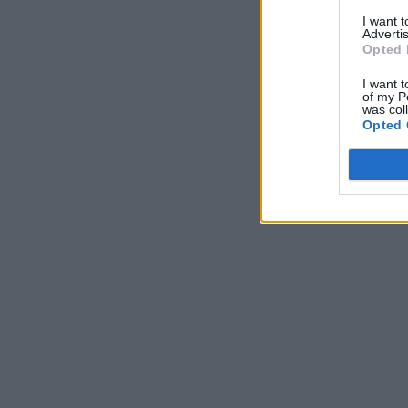
I want 
Advertis
Opted 
I want t
of my P
was col
Opted 