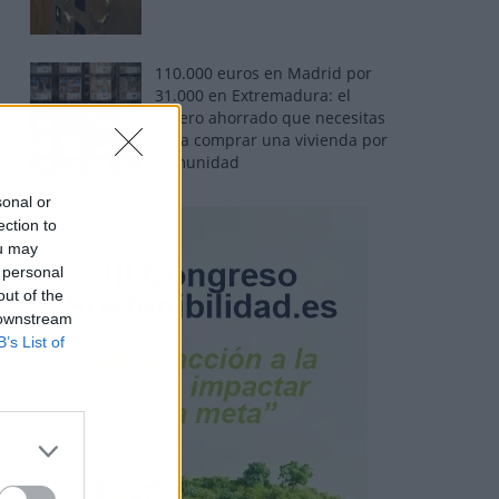
110.000 euros en Madrid por
31.000 en Extremadura: el
dinero ahorrado que necesitas
para comprar una vivienda por
comunidad
sonal or
ection to
ou may
 personal
out of the
 downstream
B’s List of