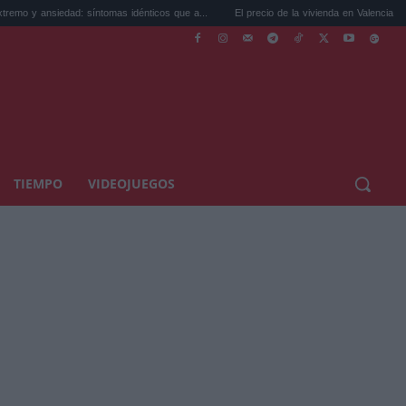
síntomas idénticos que a...
El precio de la vivienda en Valencia sube a 3.485 ...
TIEMPO
VIDEOJUEGOS