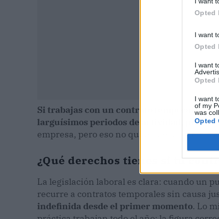
I want t
Opted 
I want t
Opted 
I want 
Advertis
Opted 
I want t
of my P
Si trabajas con un contrato temporal que s
was col
larguísimos periodos de actividad, puedes 
Opted 
empresa, pero eso no quita que tú, como tr
¿Qué derechos tienes si tu cont
La legislación laboral es clara: cuando un p
recurre a contratos temporales sin causa jus
indefinida desde el primer momento
. Lo m
práctica trabajan todo el año: la figura correc