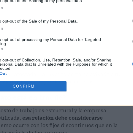
o opt-out of the Sharing of my personal data.
In
o opt-out of the Sale of my Personal Data.
In
to opt-out of processing my Personal Data for Targeted
ing.
In
o opt-out of Collection, Use, Retention, Sale, and/or Sharing
ersonal Data that Is Unrelated with the Purposes for which it
e encadena o eres fijo discontinuo con
lected.
estar afectado
. La Inspección ya ha avisado a tu
Out
abajador, también puedas mover ficha.
CONFIRM
rato está en fraude?
uesto de trabajo es estructural y la empresa
tificada,
esa relación debe considerarse
ismo ocurre con los fijos discontinuos que en la
ta sería la de fijo ordinario.