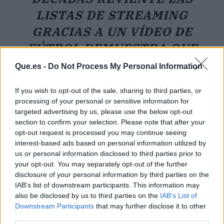
LISTAS DE STREAMING
GRACIAS A UN VÍDEO DE
FÚTBOL DEMUESTRA QUE
LOS HIMNOS DE VERDAD NO
Que.es -
Do Not Process My Personal Information
NECESITAN ESTRATEGIA DE
If you wish to opt-out of the sale, sharing to third parties, or
TIKTOK.
processing of your personal or sensitive information for
targeted advertising by us, please use the below opt-out
section to confirm your selection. Please note that after your
El partido de esta noche contra Panamá
opt-out request is processed you may continue seeing
decidirá el pase a octavos, y en las gradas ya se
interest-based ads based on personal information utilized by
espera otro karaoke multitudinario. Declan Rice
us or personal information disclosed to third parties prior to
y Harry Kane han asegurado que la comunión
your opt-out. You may separately opt-out of the further
con la afición fue "uno de los mejores momentos
disclosure of your personal information by third parties on the
IAB’s list of downstream participants. This information may
que han vivido con la camiseta de Inglaterra",
also be disclosed by us to third parties on the
IAB’s List of
así que apunta la fecha.
Downstream Participants
that may further disclose it to other
third parties.