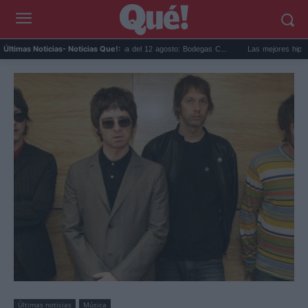
Eclipse solar en Cariñena del 12 agosto: Bodegas C...
Las mejores hipotecas de 
Últimas Noticias
- Noticias Que!:
Últimas noticias
Música