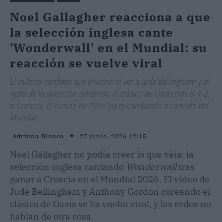
Noel Gallagher reacciona a que
la selección inglesa cante
'Wonderwall' en el Mundial: su
reacción se vuelve viral
El músico confiesa que alucinó al ver a Jude Bellingham y al
resto de la selección coreando el clásico de Oasis tras el 4-2
a Croacia. El himno de 1995 ya es candidato a canción del
Mundial.
27 junio, 2026 12:15
Adriana Blanco
Noel Gallagher no podía creer lo que veía: la
selección inglesa cantando
Wonderwall
tras
ganar a Croacia en el Mundial 2026. El vídeo de
Jude Bellingham y Anthony Gordon coreando el
clásico de Oasis se ha vuelto viral, y las redes no
hablan de otra cosa.