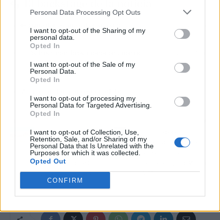
🎧 El backstage de la noticia
Personal Data Processing Opt Outs
🔑
¿Qué tienes que saber sí o sí?:
Wonderwall
se ha convertido
I want to opt-out of the Sharing of my
en el himno viral de la selección inglesa tras el 4-2 a Croacia.
personal data.
Opted In
📅
Fechas y nombres a tener en cuenta:
Jude Bellingham, Noel
Gallagher, el encuentro de hoy contra Panamá y el subidón del
I want to opt-out of the Sale of my
Personal Data.
50% en Spotify.
Opted In
🎵
Una canción para esta noticia:
'Wonderwall'
- Oasis.
I want to opt-out of processing my
Personal Data for Targeted Advertising.
Opted In
Artículo anterior
Artículo siguiente
I want to opt-out of Collection, Use,
Ola de calor 2026:
Fedea propone
Retention, Sale, and/or Sharing of my
AEMET activa alertas
incentivos para quien
Personal Data that Is Unrelated with the
Purposes for which it was collected.
por temperaturas récord
vuelva al trabajo sin
Opted Out
que superan los 40
perder el Ingreso Mínimo
grados y duran todo el
Vital
CONFIRM
fin de semana