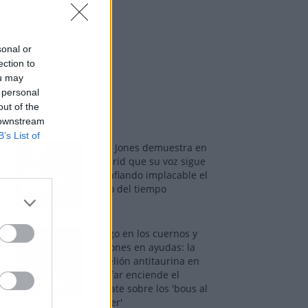
sonal or
ection to
ou may
Los más vistos
 personal
out of the
 downstream
B’s List of
Tom Jones demuestra en
Madrid que su voz sigue
desafiando implacable el
paso del tiempo
Fuego en los cuernos y
millones en ayudas: la
rebelión antitaurina en
Alfafar enciende el
debate sobre los 'bous al
carrer'