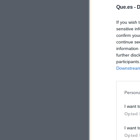
Que.es -
D
If you wish 
sensitive in
confirm you
continue se
information 
further disc
participants
Downstream 
Persona
I want t
Opted 
I want t
Opted 