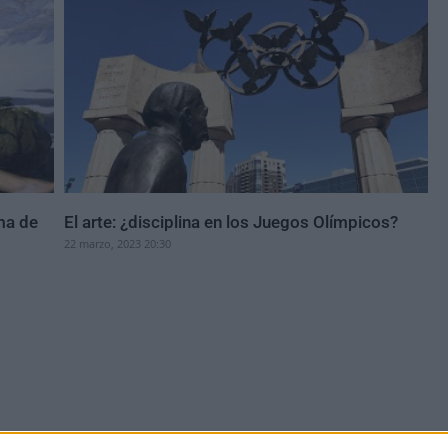
ma de
El arte: ¿disciplina en los Juegos Olímpicos?
22 marzo, 2023 20:30