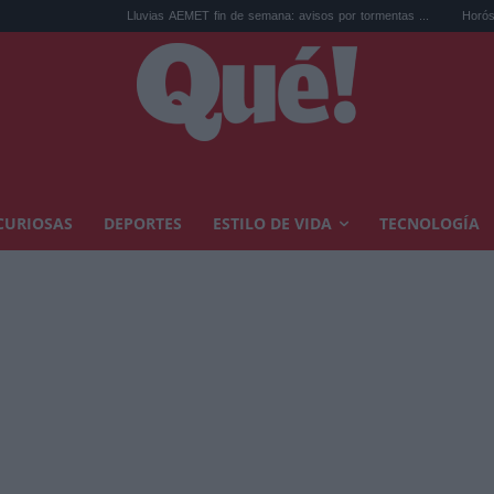
Lluvias AEMET fin de semana: avisos por tormentas ...
Horóscopo de Leo h
CURIOSAS
DEPORTES
ESTILO DE VIDA
TECNOLOGÍA