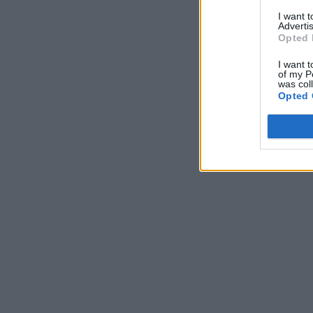
I want 
Advertis
Opted 
I want t
of my P
was col
Opted 