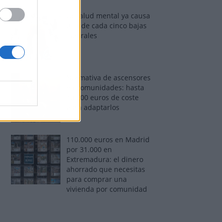
La salud mental ya causa
una de cada cinco bajas
laborales
Normativa de ascensores
en comunidades: hasta
40.000 euros de coste
para adaptarlos
110.000 euros en Madrid
por 31.000 en
Extremadura: el dinero
ahorrado que necesitas
para comprar una
vivienda por comunidad