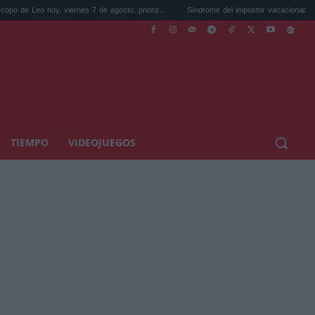
oy, viernes 7 de agosto: prioriz...
Síndrome del impostor vacacional: cómo dejar de 
TIEMPO
VIDEOJUEGOS