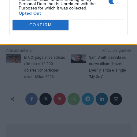
📺
A qué suscriptores le interesa:
A los usuarios de Netflix
Personal Data that Is Unrelated with the
Purposes for which it was collected.
amantes del suspense y las adaptaciones literarias.
Opted Out
📅
Cuándo tendremos más novedades:
A la espera de
confirmación oficial sobre nuevas adaptaciones de Harlan
CONFIRM
Coben.
Artículo anterior
Artículo siguiente
El COI paga a los atletas
Sam Smith desvela su
olímpicos 10.000
nuevo álbum 'Hazel
dólares por participar
Eyes' y lanza el single
desde Milán 2026
'My Guy'