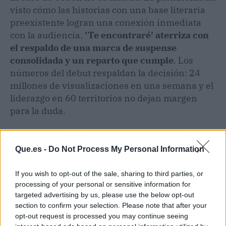
visto cómo las historias con una base literaria
preexistente logran una conexión inmediata
con la audiencia.
'Te encontraré' aterriza con
el respaldo de una marca de suspense
consolidada y un reparto que cumple
. Los
números del debut respaldan la decisión: 24
millones de visualizaciones en una semana y el
liderazgo en 60 territorios no dejan margen
para la duda.
Con el algoritmo y el boca a boca alineados, el
suspense de Coben es perfecto para
Que.es -
Do Not Process My Personal Information
maratonear. El fin de semana de estreno ha
coincidido con un hueco de grandes
If you wish to opt-out of the sale, sharing to third parties, or
processing of your personal or sensitive information for
lanzamientos en otras plataformas, lo que ha
targeted advertising by us, please use the below opt-out
catapultado su visibilidad. A eso se suma un
section to confirm your selection. Please note that after your
reparto conocido y una producción que no
opt-out request is processed you may continue seeing
escatima en giros. La gran pregunta ahora es si