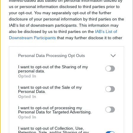
interest-based ads based on personal information utilized by
la miniserie mantendrá el tirón las próximas
us or personal information disclosed to third parties prior to
your opt-out. You may separately opt-out of the further
semanas. Si los precedentes sirven, 'Te
disclosure of your personal information by third parties on the
encontraré' podría colarse entre lo más visto del
IAB’s list of downstream participants. This information may
año.
also be disclosed by us to third parties on the
IAB’s List of
Downstream Participants
that may further disclose it to other
Medidor de hype
third parties.
Personal Data Processing Opt Outs
Nivel de hype: 8,5/10.
Con estas cifras, la serie
es un caramelo para los amantes del thriller.
I want to opt-out of the Sharing of my
personal data.
Engancha, tiene a Coben detrás y un reparto
Opted In
solvente. Si no la has empezado, ve preparando
el sofá.
I want to opt-out of the Sale of my
Personal Data.
Opted In
🍿 El maratón en corto
I want to opt-out of processing my
Personal Data for Targeted Advertising.
Opted In
🎬
Lo importante:
'Te encontraré' es el mayor debut original de
Netflix en 2026 y nº1 en 60 países.
I want to opt-out of Collection, Use,
Retention, Sale, and/or Sharing of my