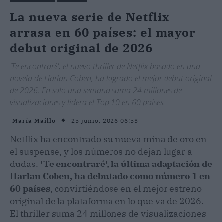
La nueva serie de Netflix
arrasa en 60 países: el mayor
debut original de 2026
'Te encontraré', el nuevo thriller de Netflix basado en una
novela de Harlan Coben, ha logrado el mejor debut original
de 2026. En solo una semana suma 24 millones de
visualizaciones y lidera el Top 10 en 60 países.
25 junio, 2026 06:53
María Maillo
Netflix ha encontrado su nueva mina de oro en
el suspense, y los números no dejan lugar a
dudas.
'Te encontraré', la última adaptación de
Harlan Coben, ha debutado como número 1 en
60 países
, convirtiéndose en el mejor estreno
original de la plataforma en lo que va de 2026.
El thriller suma 24 millones de visualizaciones