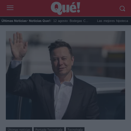
se solar en Cariñena del 12 agosto: Bodegas C...
Las mejores hipotecas de agosto: 
Últimas Noticias
- Noticias Que!:
Últimas noticias
Portada Tecnología
Tecnología