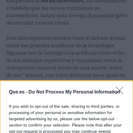
simplemente
serán diferentes
, no inexistentes:
a medida que las tareas cotidianas se
automaticen, habrá más tiempo disponible para
desarrollar nuevas ideas.
Esta discrepancia resume bien el debate actual
entre los grandes nombres de la tecnología.
Algunos ven la inteligencia artificial como el fin
de los trabajos repetitivos y manuales; otros la
interpretan como el inicio de una nueva "edad
de oro" laboral, con roles distintos pero igual de
necesarios que los actuales.
Que.es -
Do Not Process My Personal Information
If you wish to opt-out of the sale, sharing to third parties, or
processing of your personal or sensitive information for
targeted advertising by us, please use the below opt-out
section to confirm your selection. Please note that after your
opt-out request is processed you may continue seeing