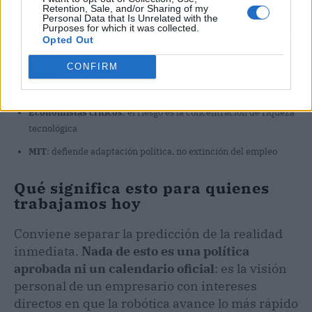
Retention, Sale, and/or Sharing of my
Personal Data that Is Unrelated with the
Purposes for which it was collected.
Musk
: el trabajo remunerado desaparecerá como necesidad en
Opted Out
10-20 años
CONFIRM
Huang
: los empleos cambiarán de forma, pero seguirán
existiendo
Economistas críticos
: el riesgo es la concentración de riqueza
tecnológica
MIT
: defiende adaptación política, no extinción del empleo
Qué significa esto para quienes
trabajamos hoy
Conviene separar la predicción de la realidad
inmediata.
Nada de esto es una política
aprobada ni un calendario oficial
: es la visión
personal de un empresario con intereses
directos en que la robótica avance lo más rápido