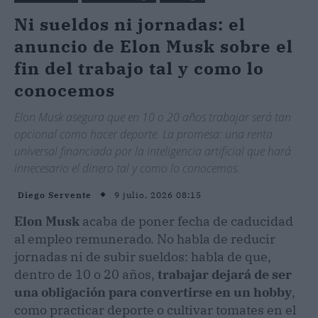
Ni sueldos ni jornadas: el
anuncio de Elon Musk sobre el
fin del trabajo tal y como lo
conocemos
Elon Musk asegura que en 10 o 20 años trabajar será tan
opcional como hacer deporte. La promesa: una renta
universal financiada por la inteligencia artificial que hará
innecesario el dinero tal y como lo conocemos.
9 julio, 2026 08:15
Diego Servente
Elon Musk
acaba de poner fecha de caducidad
al empleo remunerado. No habla de reducir
jornadas ni de subir sueldos: habla de que,
dentro de 10 o 20 años,
trabajar dejará de ser
una obligación para convertirse en un hobby
,
como practicar deporte o cultivar tomates en el