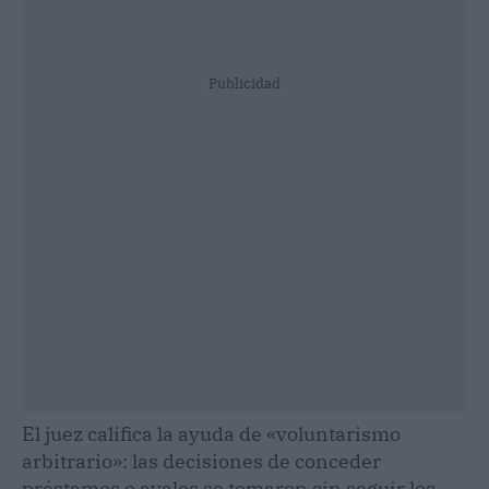
Publicidad
El juez califica la ayuda de «voluntarismo
arbitrario»: las decisiones de conceder
préstamos o avales se tomaron sin seguir los