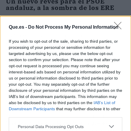
Un nuevo revés para el PSOE
andaluz, a la sombra de los ERE
Este caso no es un hecho aislado. La anterior
etapa socialista en la Junta está marcada por el
Que.es -
Do Not Process My Personal Information
mayor escándalo de corrupción de la
democracia española: el fraude de los
If you wish to opt-out of the sale, sharing to third parties, or
processing of your personal or sensitive information for
expedientes de regulación de empleo (ERE),
targeted advertising by us, please use the below opt-out
que desvió cientos de millones de euros
section to confirm your selection. Please note that after your
mediante ayudas sociolaborales fraudulentas.
opt-out request is processed you may continue seeing
Ambos episodios comparten un patrón: falta de
interest-based ads based on personal information utilized by
controles presupuestarios y decisiones políticas
us or personal information disclosed to third parties prior to
your opt-out. You may separately opt-out of the further
que costearon los contribuyentes.
disclosure of your personal information by third parties on the
IAB’s list of downstream participants. This information may
Con el PSOE ya en la oposición tras casi 37 años
also be disclosed by us to third parties on the
IAB’s List of
de
gobierno
, las consecuencias judiciales
Downstream Participants
that may further disclose it to other
siguen golpeando a sus antiguos dirigentes.
third parties.
Más de una docena de ex altos cargos se
Personal Data Processing Opt Outs
enfrentan ahora a un nuevo juicio que podría