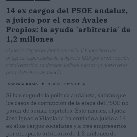
14 ex cargos del PSOE andaluz,
a juicio por el caso Avales
Propios: la ayuda 'arbitraria' de
1,2 millones
El juez José Ignacio Vilaplana envía al banquillo a los
antiguos responsables de la Agencia IDEA por prevaricación
y malversación. La decisión judicial supone un nuevo revés
para el PSOE en Andalucía.
8 julio, 2026 13:36
Gonzalo Rubio
Si has seguido la política andaluza, sabrás que
los casos de corrupción de la etapa del PSOE no
paran de sumar capítulos. Este martes, el juez
José Ignacio Vilaplana ha enviado a juicio a 14
ex altos cargos socialistas y a tres empresarios
por el reparto arbitrario de 1,2 millones de