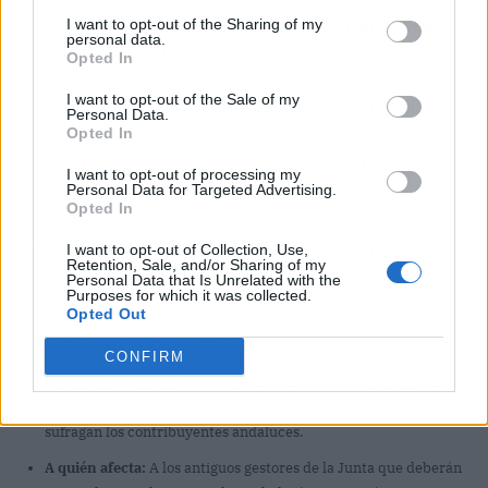
prolongar la sombra de la corrupción sobre el
I want to opt-out of the Sharing of my
personal data.
partido
. Las defensas pueden alargar el proceso
Opted In
durante meses; la fecha del juicio aún no está
I want to opt-out of the Sale of my
fijada, pero el daño reputacional es inmediato.
Personal Data.
La ciudadanía andaluza asiste a otra entrega de
Opted In
la gestión opaca de fondos que debían crear
I want to opt-out of processing my
empleo y riqueza.
Personal Data for Targeted Advertising.
Opted In
📌 En claves: lo que debes saber
I want to opt-out of Collection, Use,
Retention, Sale, and/or Sharing of my
Personal Data that Is Unrelated with the
Qué ha pasado:
El juez Vilaplana ha abierto juicio oral contra
Purposes for which it was collected.
Opted Out
14 ex cargos del PSOE y tres empresarios por prevaricación y
malversación en el caso Avales Propios de la Agencia IDEA.
CONFIRM
Por qué te importa:
Se trata de 1,2 millones de euros públicos
concedidos sin control legal, que nunca se recuperaron y que
sufragan los contribuyentes andaluces.
A quién afecta:
A los antiguos gestores de la Junta que deberán