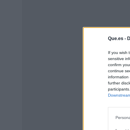
Que.es -
D
If you wish 
sensitive in
confirm you
P
continue se
information 
further disc
participants
Downstream 
Persona