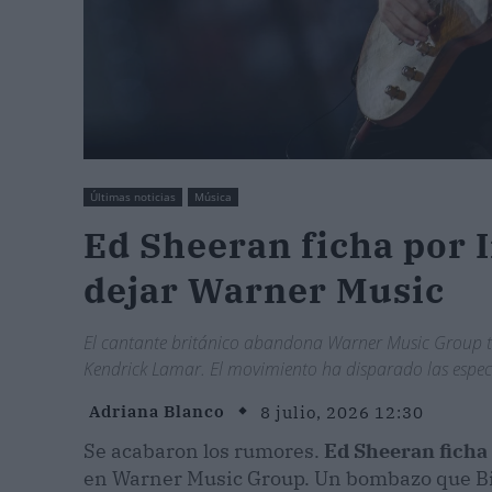
Últimas noticias
Música
Ed Sheeran ficha por 
dejar Warner Music
El cantante británico abandona Warner Music Group tras
Kendrick Lamar. El movimiento ha disparado las espe
Adriana Blanco
8 julio, 2026 12:30
Se acabaron los rumores.
Ed Sheeran ficha
en Warner Music Group. Un bombazo que Bi