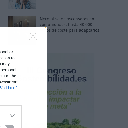
Normativa de ascensores en
comunidades: hasta 40.000
euros de coste para adaptarlos
sonal or
ection to
ou may
 personal
out of the
 downstream
B’s List of