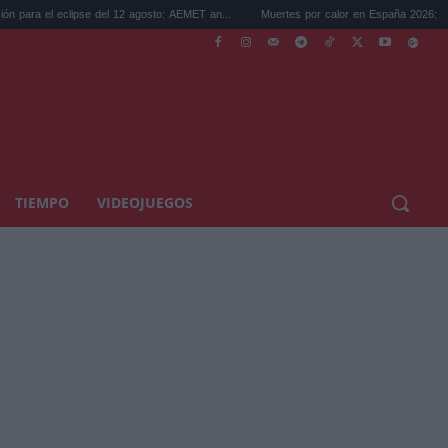
e del 12 agosto: AEMET an...
Muertes por calor en España 2026: el verano más ca...
TIEMPO
VIDEOJUEGOS