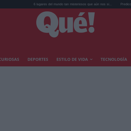
6 lugares del mundo tan misteriosos que aún nos si...
Predicción para el eclips
CURIOSAS
DEPORTES
ESTILO DE VIDA
TECNOLOGÍA