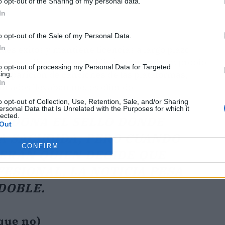
o opt-out of the Sharing of my personal data.
In
o opt-out of the Sale of my Personal Data.
In
des éxitos y mantiene licencias a largo plazo
tions
y
Play
, que ya publicó a través de su propio
to opt-out of processing my Personal Data for Targeted
esaparición de canciones de las plataformas,
ing.
In
ionados llevaban meses oliendo.
o opt-out of Collection, Use, Retention, Sale, and/or Sharing
ersonal Data that Is Unrelated with the Purposes for which it
lected.
ANDONA EL SELLO DONDE
Out
A SACUDIDA, PERO CUANDO
CONFIRM
EERAN QUIEN DECIDE QUE
ESIONAL, LA NOTICIA PESA
DOBLE.
 que no)