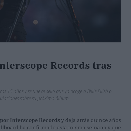
Interscope Records tras
 15 años y se une al sello que ya acoge a Billie Eilish o
culaciones sobre su próximo álbum.
 por Interscope Records
y deja atrás quince años
llboard ha confirmado esta misma semana y que