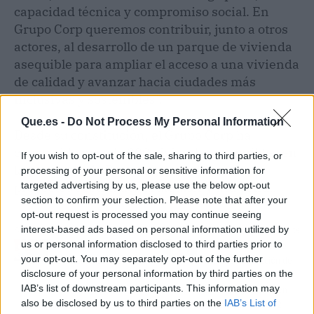
capacidad técnica y compromiso social. En
Grupo Corp queremos contribuir, junto a otros
actores, al desarrollo de un parque de vivienda
asequible para ampliar el acceso a una vivienda
de calidad y avanzar hacia ciudades más
inclusivas y sostenibles".
Que.es -
Do Not Process My Personal Information
Desde su constitución, el Grupo Corp ha
construido más de 800 viviendas asequibles en
If you wish to opt-out of the sale, sharing to third parties, or
la provincia de Barcelona, combinando
processing of your personal or sensitive information for
proyectos destinados al alquiler y a la venta.
targeted advertising by us, please use the below opt-out
section to confirm your selection. Please note that after your
opt-out request is processed you may continue seeing
interest-based ads based on personal information utilized by
Artículo anterior
Artículo siguiente
us or personal information disclosed to third parties prior to
La ola de calor en
Así funciona el nuevo
your opt-out. You may separately opt-out of the further
Cataluña bate récords
derecho a reducción de
disclosure of your personal information by third parties on the
con 43,7ºC y activa
jornada por conciliación
IAB’s list of downstream participants. This information may
avisos rojos
para trabajadores con
also be disclosed by us to third parties on the
IAB’s List of
hijos menores de 12