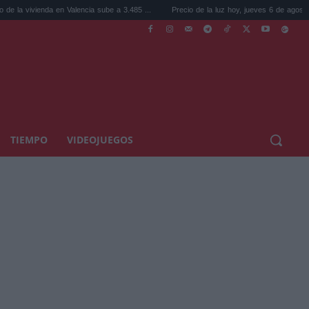
en Valencia sube a 3.485 ...
Precio de la luz hoy, jueves 6 de agosto: la hora ...
TIEMPO
VIDEOJUEGOS