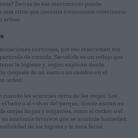
cuenta? Detrás de ese movimiento puede
una otitis que necesita tratamiento veterinario.
 actuar.
es
erminaciones nerviosas, por eso reaccionan tan
 partícula de comida. Sacudirla es un reflejo que
tener la higiene y, según explican desde
sión después de un susto o un cambio en el
en orden'.
 cuando les acaricias cerca de las orejas. Los
s el baño o al volver del parque, donde entran en
de orejas largas y colgantes, como el cocker o el
e su anatomía favorece que se acumule humedad.
sibilidad de los bigotes y la zona facial.