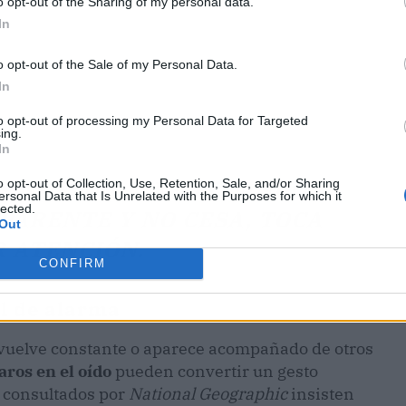
o opt-out of the Sharing of my personal data.
In
o opt-out of the Sale of my Personal Data.
In
to opt-out of processing my Personal Data for Targeted
ing.
In
ES NORMAL, PERO CUANDO
o opt-out of Collection, Use, Retention, Sale, and/or Sharing
ersonal Data that Is Unrelated with the Purposes for which it
lected.
PARENTE Y NO CESA, TOCA
Out
 ATENCIÓN.
CONFIRM
l de alarma
 vuelve constante o aparece acompañado de otros
aros en el oído
pueden convertir un gesto
s consultados por
National Geographic
insisten