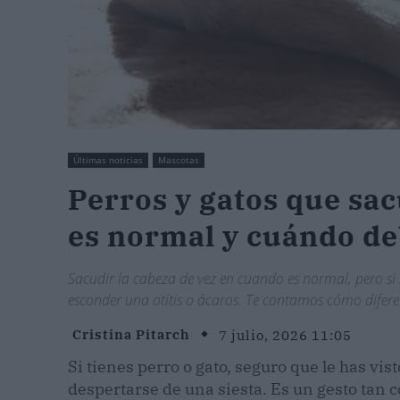
Últimas noticias
Mascotas
Perros y gatos que sa
es normal y cuándo d
Sacudir la cabeza de vez en cuando es normal, pero si
esconder una otitis o ácaros. Te contamos cómo diferen
Cristina Pitarch
7 julio, 2026 11:05
Si tienes perro o gato, seguro que le has vis
despertarse de una siesta. Es un gesto tan