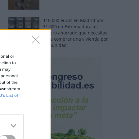
110.000 euros en Madrid por
31.000 en Extremadura: el
dinero ahorrado que necesitas
para comprar una vivienda por
comunidad
sonal or
ection to
ou may
 personal
out of the
 downstream
B’s List of