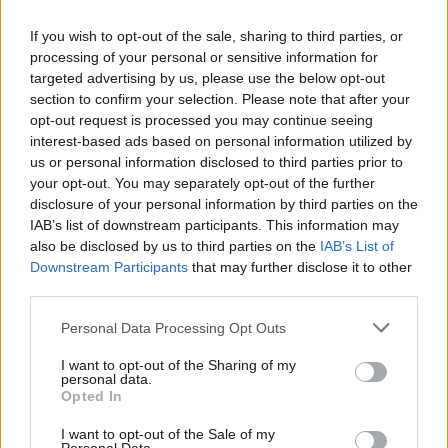
menor, el que no está en los grandes museos ni
en los catálogos, corre el riesgo de perderse
If you wish to opt-out of the sale, sharing to third parties, or
para siempre. La digitalización y la memoria de
processing of your personal or sensitive information for
los coleccionistas comprometidos se convierten
targeted advertising by us, please use the below opt-out
section to confirm your selection. Please note that after your
en las únicas barreras contra ese olvido. Los
opt-out request is processed you may continue seeing
retratos de Àurea de Sarrà y José Francés,
interest-based ads based on personal information utilized by
rescatados del polvo de un puesto callejero,
us or personal information disclosed to third parties prior to
representan un triunfo pequeño pero simbólico
your opt-out. You may separately opt-out of the further
de la memoria sobre el desinterés.
disclosure of your personal information by third parties on the
IAB’s list of downstream participants. This information may
also be disclosed by us to third parties on the
IAB’s List of
Downstream Participants
that may further disclose it to other
third parties.
Personal Data Processing Opt Outs
I want to opt-out of the Sharing of my
personal data.
Opted In
I want to opt-out of the Sale of my