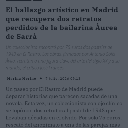
El hallazgo artístico en Madrid
que recupera dos retratos
perdidos de la bailarina Àurea
de Sarrà
Un coleccionista encontró por 75 euros dos pasteles de
1943 en El Rastro. Las obras, firmadas por Antonio Solís
Ávila, retratan a una figura clave del arte del siglo XX y a su
marido, el crítico José Francés.
7 julio, 2026 09:13
Marina Merino
Un paseo por El Rastro de Madrid puede
deparar historias que parecen sacadas de una
novela. Esta vez, un coleccionista con ojo clínico
se topó con dos retratos al pastel de 1943 que
llevaban décadas en el olvido. Por solo 75 euros,
rescató del anonimato a una de las parejas más