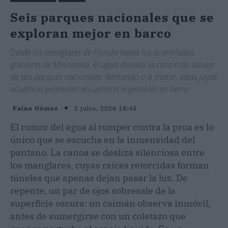
Seis parques nacionales que se
exploran mejor en barco
Desde los manglares de Florida hasta los acantilados
glaciares de Minnesota, el agua desvela la cara más salvaje
de seis parques nacionales. Remando o a motor, estas joyas
acuáticas prometen encuentros imposibles en tierra.
2 julio, 2026 18:45
Faina Gómez
El rumor del agua al romper contra la proa es lo
único que se escucha en la inmensidad del
pantano. La canoa se desliza silenciosa entre
los manglares, cuyas raíces retorcidas forman
túneles que apenas dejan pasar la luz. De
repente, un par de ojos sobresale de la
superficie oscura: un caimán observa inmóvil,
antes de sumergirse con un coletazo que