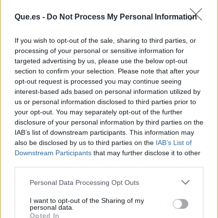
vegetación boreal con una naturalidad
desarmante.
Que.es -
Do Not Process My Personal Information
Pasear en kayak entre las islas al atardecer,
If you wish to opt-out of the sale, sharing to third parties, or
processing of your personal or sensitive information for
cuando el sol tiñe de cobre las aguas calmas, es
targeted advertising by us, please use the below opt-out
una experiencia que se graba en la memoria. Si
section to confirm your selection. Please note that after your
la noche es clara y la actividad solar lo permite,
opt-out request is processed you may continue seeing
el cielo del norte puede regalar además un
interest-based ads based on personal information utilized by
espectáculo de auroras boreales danzando
us or personal information disclosed to third parties prior to
your opt-out. You may separately opt-out of the further
sobre los pinos, un privilegio que casi ningún
disclosure of your personal information by third parties on the
otro parque nacional puede ofrecer en las
IAB’s list of downstream participants. This information may
latitudes continentales de Estados Unidos. El
also be disclosed by us to third parties on the
IAB’s List of
alojamiento junto a Kettle Falls, el único hotel
Downstream Participants
that may further disclose it to other
dentro del parque, sirve de base para explorar
third parties.
sin prisas este rincón remoto.
Personal Data Processing Opt Outs
Dry Tortugas: un fuerte en medio
I want to opt-out of the Sharing of my
personal data.
del océano
Opted In