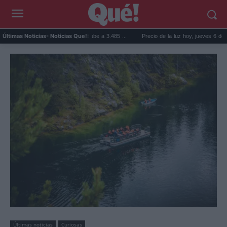
ienda en Valencia sube a 3.485 ...
Precio de la luz hoy, jueves 6 de agosto: la hora ..
Últimas Noticias
- Noticias Que!:
Últimas noticias
Curiosas