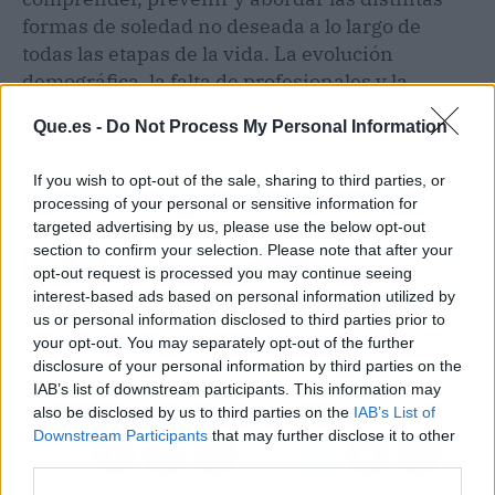
formas de soledad no deseada a lo largo de
todas las etapas de la vida. La evolución
demográfica, la falta de profesionales y la
creciente complejidad de los cuidados
Que.es -
Do Not Process My Personal Information
mantienen el foco en la necesidad de actualizar
el modelo de atención a las personas mayores.
If you wish to opt-out of the sale, sharing to third parties, or
processing of your personal or sensitive information for
targeted advertising by us, please use the below opt-out
Artículo anterior
Artículo siguiente
section to confirm your selection. Please note that after your
El 72 % de las mujeres
La IA abre la puerta al
opt-out request is processed you may continue seeing
mayores de 50 años con
fraude en las
interest-based ads based on personal information utilized by
fracturas no reciben
universidades y
us or personal information disclosed to third parties prior to
tratamiento para la
profesores y directores
your opt-out. You may separately opt-out of the further
osteoporosis
exigen una reforma
disclosure of your personal information by third parties on the
urgente de la ley
IAB’s list of downstream participants. This information may
also be disclosed by us to third parties on the
IAB’s List of
Downstream Participants
that may further disclose it to other
third parties.