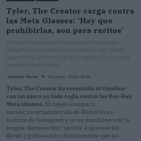
Tyler, The Creator carga contra
las Meta Glasses: 'Hay que
prohibirlas, son para raritos'
El rapero ha estallado en Instagram contra las gafas
inteligentes y ha puesto a medio internet a elegir bando.
Lleva meses en guerra con la IA y la vigilancia, y no parece
que vaya a bajar el tono.
28 junio, 2026 08:40
Antonio Nerín
Tyler, The Creator ha reventado el timeline
con un zasca en toda regla contra las Ray-Ban
Meta Glasses.
El rapero comparti
oacute; un artiacute;culo de Wired en su
historia de Instagram y no se mordiooacute; la
lengua: llamooacute; 'raritos' a quienes las
llevan y pidiooacute; directamente que las