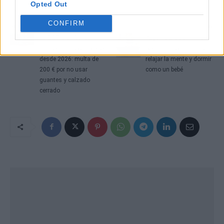
Opted Out
CONFIRM
Artículo anterior
Artículo siguiente
La DGT prohíbe los
Yoga noche dormir: 6
cascos de moto abiertos
posturas nocturnas para
desde 2026: multa de
relajar la mente y dormir
200 € por no usar
como un bebé
guantes y calzado
cerrado