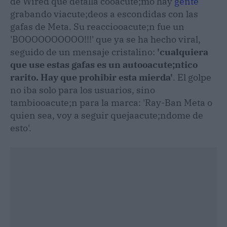
de Wired que detalla cooacute;mo hay
gente
grabando viacute;deos a escondidas con las
gafas de Meta. Su reacciooacute;n fue un
'BOOOOOOOOOO!!!' que ya se ha hecho viral,
seguido de un mensaje cristalino:
'cualquiera
que use estas gafas es un autooacute;ntico
rarito. Hay que prohibir esta mierda'
. El golpe
no iba solo para los usuarios, sino
tambiooacute;n para la marca: 'Ray-Ban Meta o
quien sea, voy a seguir quejaacute;ndome de
esto'.