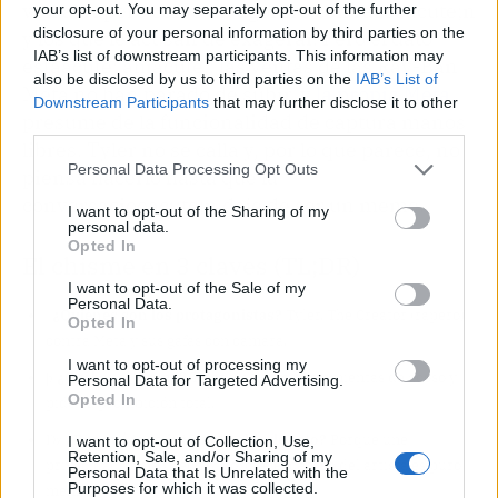
ven al rapero como un agorero con razooacute;n
your opt-out. You may separately opt-out of the further
disclosure of your personal information by third parties on the
y los que le acusan de exagerar. Pero el dato
IAB’s list of downstream participants. This information may
estaacute; ahiacute;: las ventas de las Ray-Ban
also be disclosed by us to third parties on the
IAB’s List of
Meta no han parado de subir, y
la propia Meta
Downstream Participants
that may further disclose it to other
presume de la funcionalidad de captura manos
third parties.
libres. Tyler no se calla y, por lo que parece, no
Personal Data Processing Opt Outs
piensa hacerlo hasta que la
conversaciooacute;n deje de ser un meme.
I want to opt-out of the Sharing of my
personal data.
Opted In
El chisme en 3 claves (TL;DR)
I want to opt-out of the Sale of my
Personal Data.
ǀ
¿Quiénes son los protagonistas?
Tyler, The Creator (rapero)
Opted In
contra Meta y sus gafas con cámara.
I want to opt-out of processing my
ƥ
¿Cuál es el drama?
Tyler las llama herramientas de acoso y
Personal Data for Targeted Advertising.
Opted In
pide su prohibición total.
ǲ
¿Por qué todo internet habla de esto?
Porque une
I want to opt-out of Collection, Use,
Retention, Sale, and/or Sharing of my
privacidad, fama y tech, y porque el cabreo del artista es puro
Personal Data that Is Unrelated with the
Purposes for which it was collected.
meme.