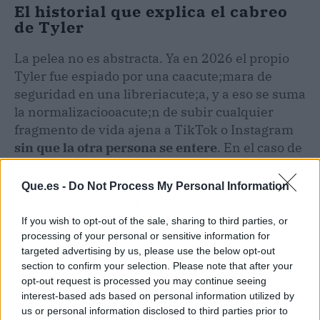
El historial que explica el cabreo
de Tyler
La pelea no es abstracta. Ya en 2026 el propio
Tyler fue espiado por una caacute;mara de
seguridad en una libreriacute;a, y a eso se suma
la normalizaciooacute;n de subir cualquier
fragmento de vida ajena a TikTok o Instagram
sin que la otra persona se entere
. En el caso de
las Meta Glasses, el riesgo es maacute;s sutil:
grabar en una cita, en el mooacute;dico, en la
Que.es -
Do Not Process My Personal Information
cola del sooacute;per. Como ooacute;l mismo
advirtiooacute; hace semanas: 'Pronto
If you wish to opt-out of the sale, sharing to third parties, or
cepillarse los dientes o ir al ba
processing of your personal or sensitive information for
targeted advertising by us, please use the below opt-out
oo;o seraacute; contenido sin que lo sepas'.
section to confirm your selection. Please note that after your
opt-out request is processed you may continue seeing
El discurso no cae en saco roto.
La comunidad
interest-based ads based on personal information utilized by
online ya se ha partido en dos bandos
: los que
us or personal information disclosed to third parties prior to