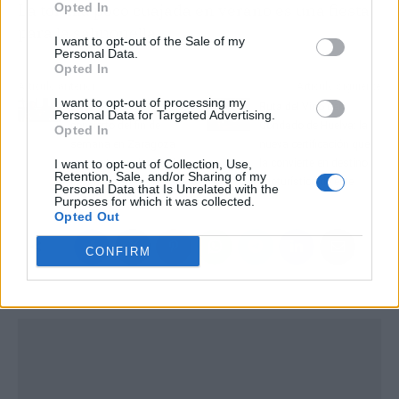
La tortilla poco cuajada en verano es una fiesta
Opted In
para la salmonella.
I want to opt-out of the Sale of my
Personal Data.
Opted In
Artículo anterior
Artículo siguiente
I want to opt-out of processing my
Leiva e Iván Ferreiro: el
Ruta del Vino del
Personal Data for Targeted Advertising.
concierto del fin de
Condado de Huelva: la
Opted In
semana en Zaragoza
nueva certificación que
que no te puedes perder
la convierte en destino
I want to opt-out of Collection, Use,
Retention, Sale, and/or Sharing of my
enoturístico de élite
Personal Data that Is Unrelated with the
Purposes for which it was collected.
Opted Out
CONFIRM