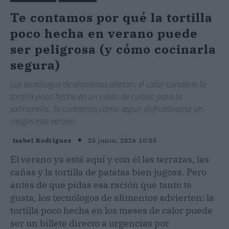
Te contamos por qué la tortilla
poco hecha en verano puede
ser peligrosa (y cómo cocinarla
segura)
Los tecnólogos de alimentos alertan: el calor convierte la
tortilla poco hecha en un caldo de cultivo para la
salmonella. Te contamos cómo seguir disfrutándola sin
riesgos este verano.
25 junio, 2026 10:55
Isabel Rodríguez
El verano ya está aquí y con él las terrazas, las
cañas y la tortilla de patatas bien jugosa. Pero
antes de que pidas esa ración que tanto te
gusta, los tecnólogos de alimentos advierten: la
tortilla poco hecha en los meses de calor puede
ser un billete directo a urgencias por