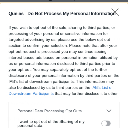
La recomendación de los expertos es clara: si te
Que.es -
Do Not Process My Personal Information
gusta la tortilla poco hecha, cómetela nada más
salir de la sartén. Nada de guardarla para la
If you wish to opt-out of the sale, sharing to third parties, or
cena ni llevarla a la playa en el tupper. El
processing of your personal or sensitive information for
consumo inmediato reduce el riesgo porque no
targeted advertising by us, please use the below opt-out
das tiempo a que las bacterias proliferen.
section to confirm your selection. Please note that after your
opt-out request is processed you may continue seeing
interest-based ads based on personal information utilized by
Si vas a preparar tortilla para más tarde, mejor
us or personal information disclosed to third parties prior to
cuájala bien hasta que no quede rastro líquido.
your opt-out. You may separately opt-out of the further
En casa, puedes optar por huevos pasteurizados
disclosure of your personal information by third parties on the
si quieres una textura más cremosa pero
IAB’s list of downstream participants. This information may
also be disclosed by us to third parties on the
IAB’s List of
segura. Y desde luego, evita los huevos de corral
Downstream Participants
that may further disclose it to other
sin control en los meses de calor. El disgusto no
third parties.
merece la pena.
Personal Data Processing Opt Outs
🧠 Para soltarlo en la cena
I want to opt-out of the Sharing of my
personal data.