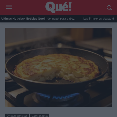
goma de la nevera: el truco del papel para sabe...
Las 5 mejores playas de Formenter
Últimas Noticias
- Noticias Que!:
Últimas noticias
Gastronomía