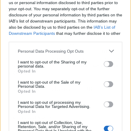
us or personal information disclosed to third parties prior to
que no hace falta gritar
.
your opt-out. You may separately opt-out of the further
disclosure of your personal information by third parties on the
Rocío Carrasco insiste en que ella está contenta
IAB’s list of downstream participants. This information may
also be disclosed by us to third parties on the
IAB’s List of
y orgullosa. 'Es que no te puedo decir otra cosa',
Downstream Participants
that may further disclose it to other
remató. Pero el verdadero test será esta noche,
third parties.
cuando Movistar Plus+ libere los cuatro
capítulos. El show, la polémica y las lágrimas
Personal Data Processing Opt Outs
están servidos. Si el respeto por la figura de la
I want to opt-out of the Sharing of my
Jurado era la línea roja,
todo lo demás es papel
personal data.
Opted In
mojado.
I want to opt-out of the Sale of my
Personal Data.
El chisme en 3 claves (TL;DR)
Opted In
👀
¿Quiénes son los protagonistas?
Rocío Carrasco, hija de
I want to opt-out of processing my
Personal Data for Targeted Advertising.
Rocío Jurado, y el director Alexis Morante.
Opted In
🔥
¿Cuál es el drama?
La docuserie 'La más grande' promete no
I want to opt-out of Collection, Use,
callarse nada, ni siquiera los trapos sucios de la familia,
Retention, Sale, and/or Sharing of my
Personal Data that Is Unrelated with the