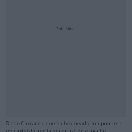
Publicidad
Rocío Carrasco, que ha bromeado con ponerse
un cartel de 'me la encontré' en el pecho,