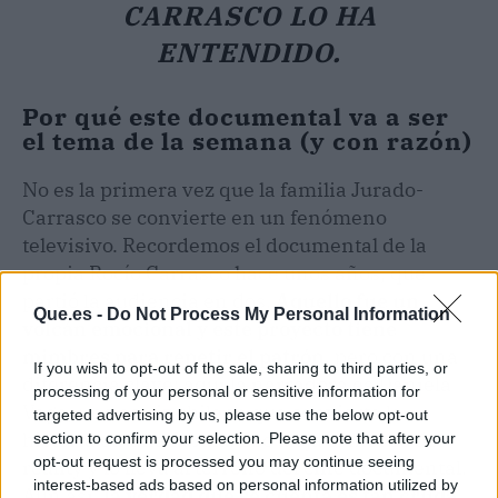
CARRASCO LO HA
ENTENDIDO.
Por qué este documental va a ser
el tema de la semana (y con razón)
No es la primera vez que la familia Jurado-
Carrasco se convierte en un fenómeno
televisivo. Recordemos el documental de la
propia Rocío Carrasco hace unos años, que
partió la audiencia en dos.
Aquello fue un
Que.es -
Do Not Process My Personal Information
volcán emocional y este proyecto tiene
mimbres para repetir el patrón
, pero con una
If you wish to opt-out of the sale, sharing to third parties, or
diferencia clave: aquí la narradora es Daniela
processing of your personal or sensitive information for
Vega, una actriz chilena que convierte la
targeted advertising by us, please use the below opt-out
historia en una fábula. Eso aleja el morbo del
section to confirm your selection. Please note that after your
opt-out request is processed you may continue seeing
reality y lo lleva al terreno del cine documental.
interest-based ads based on personal information utilized by
Aun así,
la verdad que se cuenta es tan cruda