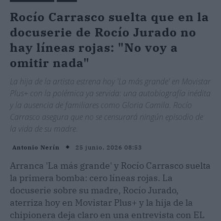
Rocío Carrasco suelta que en la
docuserie de Rocío Jurado no
hay líneas rojas: "No voy a
omitir nada"
La hija de la artista estrena hoy 'La más grande' en Movistar
Plus+ con la polémica ya servida: una autobiografía inédita
y la ausencia de familiares como Gloria Camila. Rocío
Carrasco asegura que no se censurará ningún episodio de
la vida de su madre.
25 junio, 2026 08:53
Antonio Nerín
Arranca 'La más grande' y Rocío Carrasco suelta
la primera bomba: cero líneas rojas. La
docuserie sobre su madre, Rocío Jurado,
aterriza hoy en Movistar Plus+ y la hija de la
chipionera deja claro en una entrevista con EL