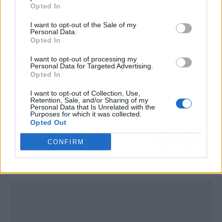
Opted In
Oasis consigue control, la próxima obra de Miyazaki podría
traer sorpresas desagradables.
I want to opt-out of the Sale of my
Personal Data.
Opted In
Artículo anterior
Artículo siguiente
I want to opt-out of processing my
Facua denuncia
El durísimo mensaje de
Personal Data for Targeted Advertising.
cláusulas abusivas en el
Ana Obregón a su hijo
Opted In
festival Música del Mar:
Aless que estremece a
I want to opt-out of Collection, Use,
tus derechos al comprar
sus seguidores:
Retention, Sale, and/or Sharing of my
entradas
"Abrázame esta noche"
Personal Data that Is Unrelated with the
Purposes for which it was collected.
Opted Out
CONFIRM