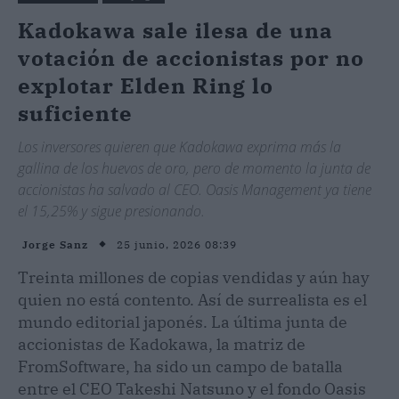
Kadokawa sale ilesa de una
votación de accionistas por no
explotar Elden Ring lo
suficiente
Los inversores quieren que Kadokawa exprima más la
gallina de los huevos de oro, pero de momento la junta de
accionistas ha salvado al CEO. Oasis Management ya tiene
el 15,25% y sigue presionando.
25 junio, 2026 08:39
Jorge Sanz
Treinta millones de copias vendidas y aún hay
quien no está contento. Así de surrealista es el
mundo editorial japonés. La última junta de
accionistas de Kadokawa, la matriz de
FromSoftware, ha sido un campo de batalla
entre el CEO Takeshi Natsuno y el fondo Oasis