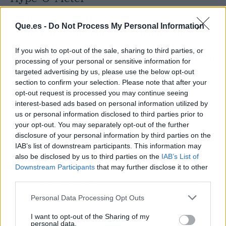
Nivel de hype: 6/10.
Esto no es un nuevo juego,
Que.es -
Do Not Process My Personal Information
es un drama corporativo. Apasionante si te
gusta el salseo de despachos, pero para el
If you wish to opt-out of the sale, sharing to third parties, or
jugador medio no cambia nada. De momento. Si
processing of your personal or sensitive information for
Kadokawa cede, el próximo Elden Ring podría
targeted advertising by us, please use the below opt-out
venir con micropagos inesperados en la Tienda
section to confirm your selection. Please note that after your
opt-out request is processed you may continue seeing
Redonda.
interest-based ads based on personal information utilized by
us or personal information disclosed to third parties prior to
El resumen para vagos (TL;DR)
your opt-out. You may separately opt-out of the further
disclosure of your personal information by third parties on the
🎯
¿Qué ha pasado?
Kadokawa (FromSoftware) esquiva una
IAB’s list of downstream participants. This information may
also be disclosed by us to third parties on the
IAB’s List of
rebelión de accionistas que pedían más rentabilidad de Elden
Downstream Participants
that may further disclose it to other
Ring.
third parties.
🔥
¿Por qué importa?
Un inversor activista presiona para que
el estudio pierda autonomía editorial, lo que podría afectar a
Personal Data Processing Opt Outs
futuros juegos.
I want to opt-out of the Sharing of my
personal data.
🤔
¿Nos afecta o es solo un meme?
Hoy no, mañana quizá. Si