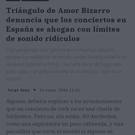
Triángulo de Amor Bizarro
denuncia que los conciertos en
España se ahogan con límites
de sonido ridículos
El grupo gallego casi cancela dos conciertos seguidos
porque los medidores de sonido cortan la electricidad si los
aplausos superan el límite. Diecisiete horas de furgoneta
para nada y un grito unánime de los músicos: ‘esto es un
suplicio’.
24 junio, 2026 12:21
Jorge Sanz
Alguien debería explicar a los ayuntamientos
que un concierto de rock no es una charla de
biblioteca. Pero no, ahí están: 80 decibelios,
como una aspiradora un poco cabreada, y una
pantallita que corta el sonido si alguien se