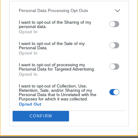
capado, la gente se queda quieta, mirando. Con
Personal Data Processing Opt Outs
una sonoridad óptima, el público se mueve. No
es teoría: es lo que ve Carlos Hernández cada
I want to opt-out of the Sharing of my
personal data.
noche desde el control de mesa. Quizá el debate
Opted In
sobre la pasividad del público en los conciertos
I want to opt-out of the Sale of my
tenga menos que ver con la actitud y más con
Personal Data.
los decibelios de oficinista que imponen los
Opted In
sonómetros municipales.
I want to opt-out of processing my
Personal Data for Targeted Advertising.
Opted In
Mientras los Ayuntamientos sigan
confundiendo un escenario con una sala de
I want to opt-out of Collection, Use,
Retention, Sale, and/or Sharing of my
estudio, bandas como Triángulo de Amor
Personal Data that Is Unrelated with the
Bizarro tendrán que elegir entre cancelar, tocar
Purposes for which it was collected.
Opted Out
a medio gas o emigrar. Y no, no es postureo: es
supervivencia artística.
CONFIRM
El resumen para vagos (TL;DR)