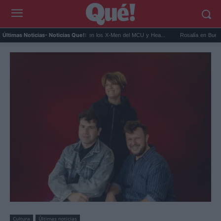
Kit Connor será Cíclope en los X-Men del MCU y Hea...
Rosalía en Buenos Aires: d
Últimas Noticias
- Noticias Que!:
Cultura
Últimas noticias