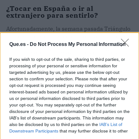
¿Tocar en España o ir al
extranjero para sentirlo?
Afortunadamente, la semana pasada Triángulo
de Amor Bizarro tocó en el Primavera Sound de
Oporto. Allí, por fin, a 104 dBA, el volumen ideal.
Que.es -
Do Not Process My Personal Information
“Fue un reinicio”, celebra Caamaño. “¡Y manda
cojones que tu festival favorito no esté en tu
If you wish to opt-out of the sale, sharing to third parties, or
processing of your personal or sensitive information for
país!”, remata Hernández. La experiencia
targeted advertising by us, please use the below opt-out
portuguesa les devolvió las pilas y, de paso, les
section to confirm your selection. Please note that after your
confirmó lo que ya sospechaban: el directo
opt-out request is processed you may continue seeing
español se está ahogando en burocracia
interest-based ads based on personal information utilized by
acústica mientras procesiones, fuegos
us or personal information disclosed to third parties prior to
your opt-out. You may separately opt-out of the further
artificiales y partidos de fútbol campan a sus
disclosure of your personal information by third parties on the
anchas.
IAB’s list of downstream participants. This information may
also be disclosed by us to third parties on the
IAB’s List of
La cuestión de fondo es si estamos asistiendo a
Downstream Participants
that may further disclose it to other
conciertos o a sucedáneos. Con el volumen
third parties.