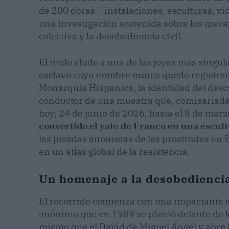
de 200 obras —instalaciones, esculturas, ví
una investigación sostenida sobre los meca
colectiva y la desobediencia civil.
El título alude a una de las joyas más singula
esclavo cuyo nombre nunca quedó registrado.
Monarquía Hispánica, la identidad del descub
conductor de una muestra que, comisariada 
hoy, 24 de junio de 2026, hasta el 8 de mar
convertido el yate de Franco en una escul
las pisadas anónimas de las prostitutas en 
en un atlas global de la resistencia.
Un homenaje a la desobediencia
El recorrido comienza con una impactante e
anónimo que en 1989 se plantó delante de l
mismo que el David de Miguel Ángel y abre 