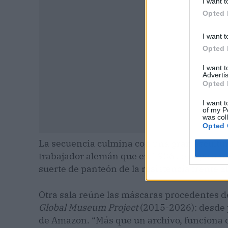
I want t
Opted 
I want t
Opted 
I want 
Advertis
Opted 
I want t
of my P
was col
Opted 
La secuencia culmina con una gran escultu
trabajador alemán que en 1936 se negó a rea
suerte de panteón de la resistencia frente al
Otra sala reúne las máscaras procedentes de
Global Museum Project
(2015-2026): desde p
de Amazon. “Más que un archivo, funciona c