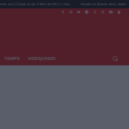
e en los X-Men del MCU y Hea...
Rosalía en Buenos Aires: detiene el tráfico y se s...
TIEMPO
VIDEOJUEGOS