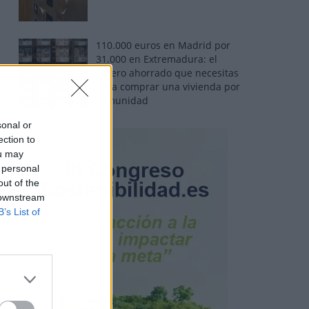
110.000 euros en Madrid por
31.000 en Extremadura: el
dinero ahorrado que necesitas
para comprar una vivienda por
comunidad
sonal or
ection to
ou may
 personal
out of the
 downstream
B’s List of