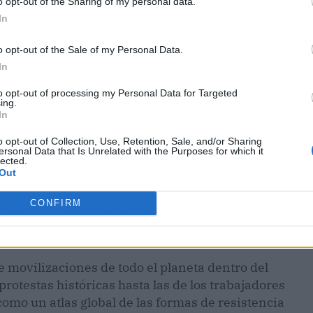
o opt-out of the Sharing of my personal data.
In
o opt-out of the Sale of my Personal Data.
In
to opt-out of processing my Personal Data for Targeted
ing.
In
o opt-out of Collection, Use, Retention, Sale, and/or Sharing
ersonal Data that Is Unrelated with the Purposes for which it
lected.
Out
ra de madera de August Landmesser, el
CONFIRM
lizar el saludo nazi. Todos ellos conforman una
 poder.
 movilizaciones de todo el planeta dentro del
rotestas históricas hasta las de los trabajadores
omo un atlas global de las formas de resistencia