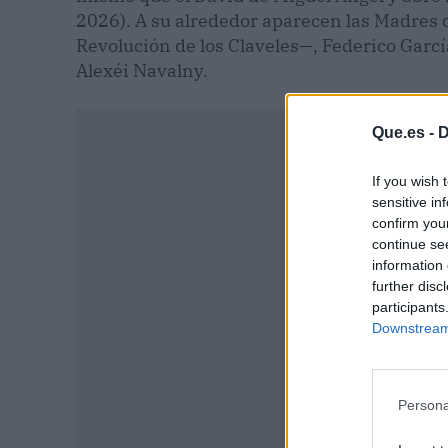
2026). A su alrededor aparecen las Madres 
Revolución de los Claveles—, Federico García
Alexéi Navalny.
Que.es -
D
If you wish 
sensitive in
confirm you
continue se
information 
further disc
participants
Downstream 
Persona
P