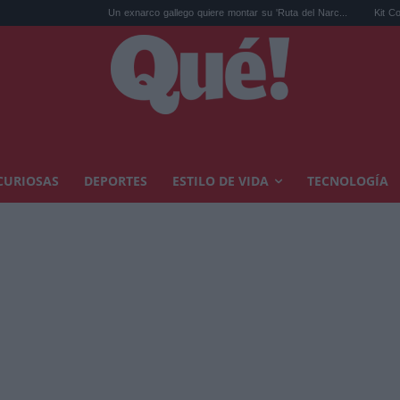
Un exnarco gallego quiere montar su 'Ruta del Narc...
Kit Connor será Cíclop
CURIOSAS
DEPORTES
ESTILO DE VIDA
TECNOLOGÍA