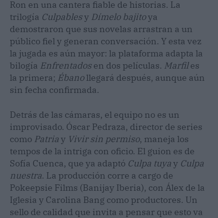
Ron en una cantera fiable de historias. La
trilogía
Culpables
y
Dímelo bajito
ya
demostraron que sus novelas arrastran a un
público fiel y generan conversación. Y esta vez
la jugada es aún mayor: la plataforma adapta la
bilogía
Enfrentados
en dos películas.
Marfil
es
la primera;
Ébano
llegará después, aunque aún
sin fecha confirmada.
Detrás de las cámaras, el equipo no es un
improvisado. Óscar Pedraza, director de series
como
Patria
y
Vivir sin permiso
, maneja los
tempos de la intriga con oficio. El guion es de
Sofía Cuenca, que ya adaptó
Culpa tuya
y
Culpa
nuestra
. La producción corre a cargo de
Pokeepsie Films (Banijay Iberia), con Álex de la
Iglesia y Carolina Bang como productores. Un
sello de calidad que invita a pensar que esto va