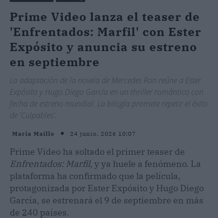
Prime Video lanza el teaser de
'Enfrentados: Marfil' con Ester
Expósito y anuncia su estreno
en septiembre
La adaptación de la novela de Mercedes Ron reúne a Ester
Expósito y Hugo Diego García en un thriller romántico con
fecha de estreno mundial. La bilogía promete repetir el éxito
de 'Culpables'.
24 junio, 2026 10:07
María Maillo
Prime Video ha soltado el primer teaser de
Enfrentados: Marfil
, y ya huele a fenómeno. La
plataforma ha confirmado que la película,
protagonizada por Ester Expósito y Hugo Diego
García, se estrenará el 9 de septiembre en más
de 240 países.