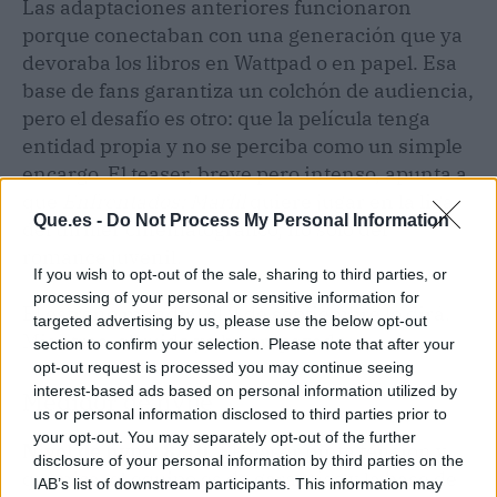
Las adaptaciones anteriores funcionaron
porque conectaban con una generación que ya
devoraba los libros en Wattpad o en papel. Esa
base de fans garantiza un colchón de audiencia,
pero el desafío es otro: que la película tenga
entidad propia y no se perciba como un simple
encargo. El teaser, breve pero intenso, apunta a
que
Enfrentados: Marfil
quiere jugar en la liga
Que.es -
Do Not Process My Personal Information
del thriller cinematográfico, no solo del
romance juvenil.
If you wish to opt-out of the sale, sharing to third parties, or
processing of your personal or sensitive information for
El estreno mundial el 9 de septiembre lo dirá.
targeted advertising by us, please use the below opt-out
Mientras, el ruido ya ha empezado.
section to confirm your selection. Please note that after your
opt-out request is processed you may continue seeing
interest-based ads based on personal information utilized by
Medidor de hype
us or personal information disclosed to third parties prior to
your opt-out. You may separately opt-out of the further
Nivel de hype: 8/10.
El teaser pinta tensión y
disclosure of your personal information by third parties on the
química, el equipo es de garantías y la base de
IAB’s list of downstream participants. This information may