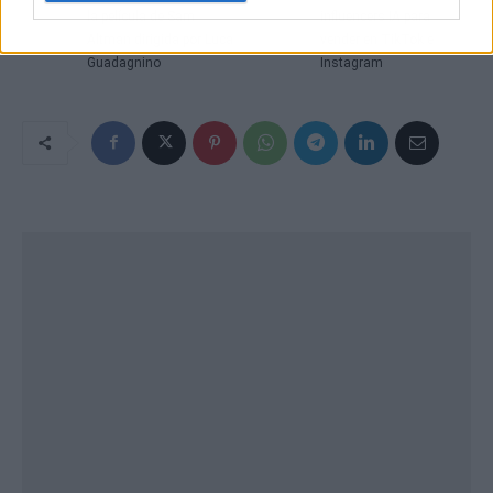
la película de Sam
influencers IA para
Altman dirigida por Luca
vender en TikTok e
Guadagnino
Instagram