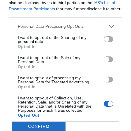
fans de Mercedes Ron asegura el estreno.
also be disclosed by us to third parties on the
IAB’s List of
Downstream Participants
that may further disclose it to other
Veremos si la película aguanta el salto del papel
third parties.
a la pantalla. Apunta la fecha y cruza los dedos.
Personal Data Processing Opt Outs
🍿 El maratón en corto
I want to opt-out of the Sharing of my
personal data.
🎬
Lo importante:
Prime Video estrena
Enfrentados: Marfil
el 9
Opted In
de septiembre en todo el mundo.
I want to opt-out of the Sale of my
Personal Data.
📺
A qué suscriptores le interesa:
A los usuarios de Prime
Opted In
Video fans del thriller romántico y de las adaptaciones de
Mercedes Ron.
I want to opt-out of processing my
Personal Data for Targeted Advertising.
📅
Cuándo tendremos más novedades:
El 9 de septiembre con
Opted In
el estreno, y se espera el teaser de
Enfrentados: Ébano
más
I want to opt-out of Collection, Use,
adelante.
Retention, Sale, and/or Sharing of my
Personal Data that Is Unrelated with the
Purposes for which it was collected.
Opted Out
Artículo anterior
Artículo siguiente
Netflix, A24 y Warner
El nuevo truco de las
CONFIRM
Bros rechazan distribuir
marcas: contratar