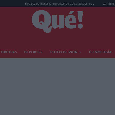
Reparto de menores migrantes de Ceuta agrieta la c...
La AEMET prepara una pr
CURIOSAS
DEPORTES
ESTILO DE VIDA
TECNOLOGÍA