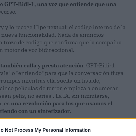
lo
GPT-Bidi-1, una voz que entiende que una
scurso.
y y lo recoge Hipertextual: el código interno de la
a nueva funcionalidad. Nada de anuncios
 trozo de código que confirma que la compañía
 motor de voz bidireccional.
: también calla y presta atención
. GPT-Bidi-1
"vale" o "entiendo" para que la conversación fluya
rrumpas mientras ella suelta un listado,
s cinco películas de terror, empieza a enumerar
sean pelis, no series". La IA, sin inmutarse,
a, es
una revolución para los que usamos el
tiendo con un sintetizador
.
o Not Process My Personal Information