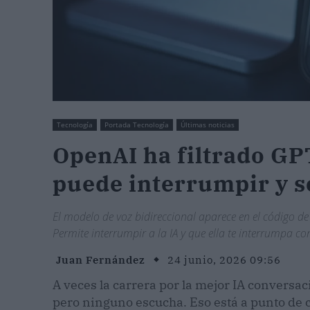
Tecnología
Portada Tecnología
Últimas noticias
OpenAI ha filtrado GPT
puede interrumpir y s
El modelo de voz bidireccional aparece en el código d
Permite interrumpir a la IA y que ella te interrumpa con
Juan Fernández
24 junio, 2026 09:56
A veces la carrera por la mejor IA conversac
pero ninguno escucha. Eso está a punto de