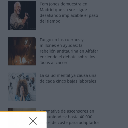
Tom Jones demuestra en
Madrid que su voz sigue
desafiando implacable el paso
del tiempo
Fuego en los cuernos y
millones en ayudas: la
rebelión antitaurina en Alfafar
enciende el debate sobre los
'bous al carrer'
La salud mental ya causa una
de cada cinco bajas laborales
Normativa de ascensores en
comunidades: hasta 40.000
euros de coste para adaptarlos