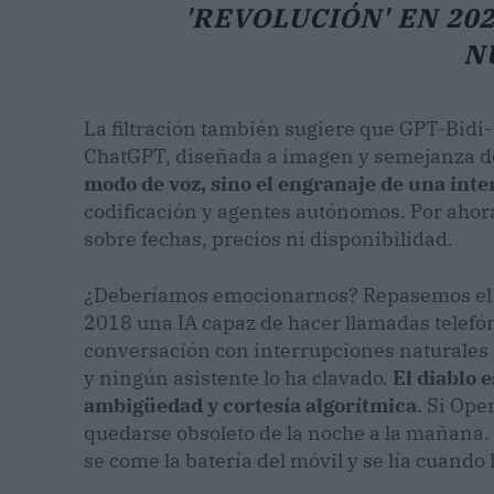
'REVOLUCIÓN' EN 20
N
La filtración también sugiere que GPT-Bidi
ChatGPT, diseñada a imagen y semejanza de 
modo de voz, sino el engranaje de una int
codificación y agentes autónomos. Por ahora
sobre fechas, precios ni disponibilidad.
¿Deberíamos emocionarnos? Repasemos el hi
2018 una IA capaz de hacer llamadas telefó
conversación con interrupciones naturales e
y ningún asistente lo ha clavado.
El diablo e
ambigüedad y cortesía algorítmica
. Si Ope
quedarse obsoleto de la noche a la mañana. S
se come la batería del móvil y se lía cuando