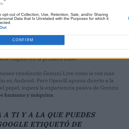
In
o opt-out of Collection, Use, Retention, Sale, and/or Sharing
ersonal Data that Is Unrelated with the Purposes for which it
lected.
Out
ntender peticiones largas sin perder el
CONFIRM
ipal y luego añadir aclaraciones o matices: la IA
la práctica, esto acerca el diálogo a una charla
eda colgado en la primera frase.
a meses vendiendo Gemini Live como la voz más
ión en Android. Pero OpenAI apunta directo a la
 el papel, supera la experiencia pasiva de Gemini
ntre humano y máquina
.
 A TI Y A LA QUE PUEDES
GOOGLE ETIQUETÓ DE