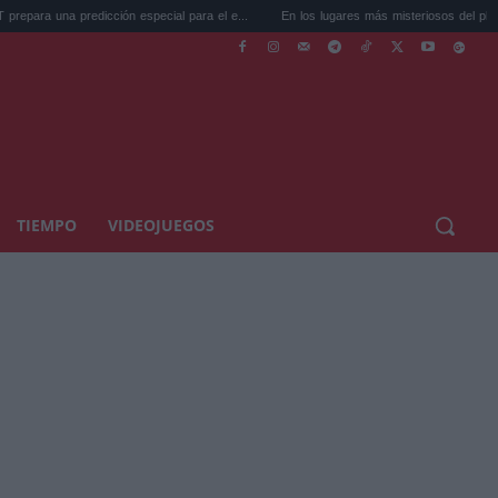
edicción especial para el e...
En los lugares más misteriosos del planeta: Stoneh...
TIEMPO
VIDEOJUEGOS