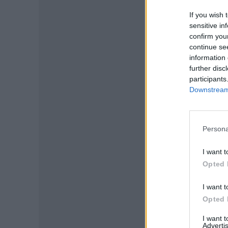
If you wish 
sensitive in
confirm you
continue se
information 
further disc
participants
Downstream 
Persona
P
I want t
Opted 
I want t
Opted 
I want 
Advertis