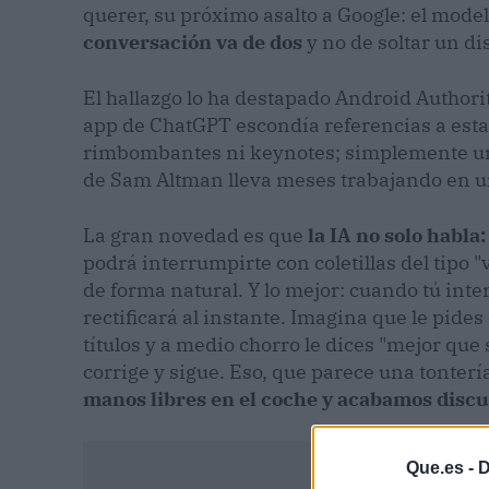
querer, su próximo asalto a Google: el mode
conversación va de dos
y no de soltar un di
El hallazgo lo ha destapado Android Authorit
app de ChatGPT escondía referencias a est
rimbombantes ni keynotes; simplemente un
de Sam Altman lleva meses trabajando en un
La gran novedad es que
la IA no solo habla
podrá interrumpirte con coletillas del tipo 
de forma natural. Y lo mejor: cuando tú inte
rectificará al instante. Imagina que le pide
títulos y a medio chorro le dices "mejor que 
corrige y sigue. Eso, que parece una tonterí
manos libres en el coche y acabamos discu
Que.es -
D