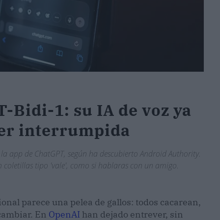
-Bidi-1: su IA de voz ya
er interrumpida
e la app de ChatGPT, según ha descubierto Android Authority.
 coletillas tipo 'vale', como si hablaras con un amigo.
ional parece una pelea de gallos: todos cacarean,
 cambiar. En
OpenAI
han dejado entrever, sin