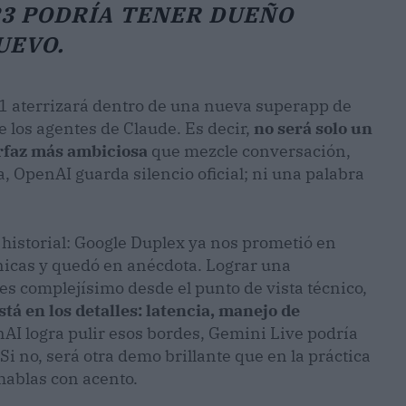
23 PODRÍA TENER DUEÑO
UEVO.
-1 aterrizará dentro de una nueva superapp de
los agentes de Claude. Es decir,
no será solo un
erfaz más ambiciosa
que mezcle conversación,
, OpenAI guarda silencio oficial; ni una palabra
storial: Google Duplex ya nos prometió en
nicas y quedó en anécdota. Lograr una
s complejísimo desde el punto de vista técnico,
stá en los detalles: latencia, manejo de
nAI logra pulir esos bordes, Gemini Live podría
i no, será otra demo brillante que en la práctica
 hablas con acento.