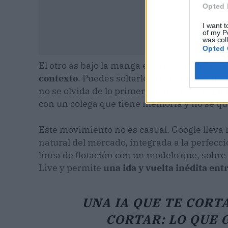
Opted 
I want t
of my P
was col
Opted 
El otro as bajo la manga es la capacidad de
e
contexto
. Puedes soltarle la pregunta princ
no se olvida de lo primero que le dijiste. En 
con un colega que tiene memoria y no se qu
Este movimiento no es casual. Google llev
natural del mercado, integrada a la perfecc
línea de flotación con un modelo que, sobre
Live y permite
una ida y vuelta inédita e
UNA IA QUE TE CORTA
CORTAR: LO QUE 