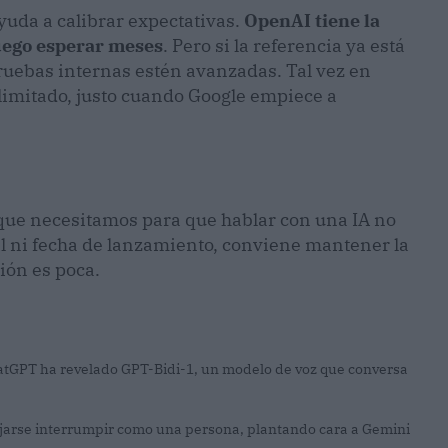
yuda a calibrar expectativas.
OpenAI tiene la
uego esperar meses
. Pero si la referencia ya está
pruebas internas estén avanzadas. Tal vez en
limitado, justo cuando Google empiece a
 que necesitamos para que hablar con una IA no
ial ni fecha de lanzamiento, conviene mantener la
ción es poca.
hatGPT ha revelado GPT-Bidi-1, un modelo de voz que conversa
jarse interrumpir como una persona, plantando cara a Gemini