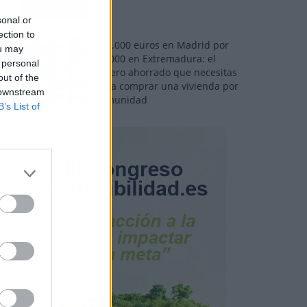
sonal or
ection to
110.000 euros en Madrid por
ou may
31.000 en Extremadura: el
 personal
dinero ahorrado que necesitas
out of the
para comprar una vivienda por
 downstream
comunidad
B’s List of