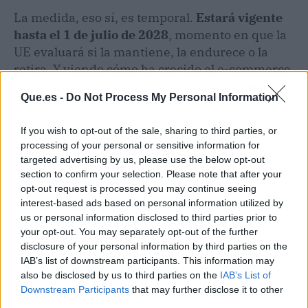
La medida, eso sí, es temporal.
Estará vigente
hasta el 1 de julio de 2028
, momento en que la
UE evaluará si la mantiene, la endurece o la
retira. Y viendo cómo ha crecido el e-commerce
transfronterizo, mi apuesta es que se queda.
Que.es -
Do Not Process My Personal Information
Ahora bien, ¿va a cambiar esto los hábitos de
If you wish to opt-out of the sale, sharing to third parties, or
compra? Probablemente no demasiado. Un
processing of your personal or sensitive information for
sobrecoste de 3 a 9 euros en pedidos que ya son
targeted advertising by us, please use the below opt-out
baratos no va a frenar a quien busca ropa a 5
section to confirm your selection. Please note that after your
euros o gadgets a 2 euros.
Las propias
opt-out request is processed you may continue seeing
interest-based ads based on personal information utilized by
plataformas pueden absorber parte del costo
us or personal information disclosed to third parties prior to
para mantener los precios bajos
, algo que ya
your opt-out. You may separately opt-out of the further
han hecho otras veces con los gastos de envío.
disclosure of your personal information by third parties on the
La guerra de precios entre Shein, Temu y
IAB’s list of downstream participants. This information may
AliExpress es tan bestia que 3 euros por pedido
also be disclosed by us to third parties on the
IAB’s List of
Downstream Participants
that may further disclose it to other
les resultan asumibles si eso mantiene al
third parties.