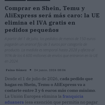
Comprar en Shein, Temu y
AliExpress será más caro: la UE
elimina el IVA gratis en
pedidos pequeños
A partir del 1 de julio, los pedidos de menos de 150 euros
pagarán un arancel fijo de 3 euros por categoría de
producto. La medida es temporal hasta 2028 y afecta al
91% de los 4.600 millones de envíos que entraron en la UE
en 2024.
24 junio, 2026 08:06
Faina Gómez
Desde el 1 de julio de 2026,
cada pedido que
hagas en Shein, Temu o AliExpress va a
costarte entre 3 y 6 euros más como mínimo
.
La Unión Europea elimina la
franquicia
aduanera
(esa exención que permitía no pagar