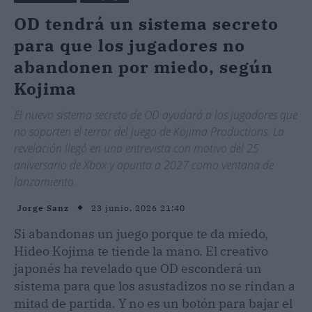
OD tendrá un sistema secreto
para que los jugadores no
abandonen por miedo, según
Kojima
El nuevo sistema secreto de OD ayudará a los jugadores que
no soporten el terror del juego de Kojima Productions. La
revelación llegó en una entrevista con motivo del 25
aniversario de Xbox y apunta a 2027 como ventana de
lanzamiento.
23 junio, 2026 21:40
Jorge Sanz
Si abandonas un juego porque te da miedo,
Hideo Kojima te tiende la mano. El creativo
japonés ha revelado que OD esconderá un
sistema para que los asustadizos no se rindan a
mitad de partida. Y no es un botón para bajar el