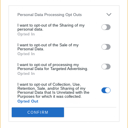
del terror, esto pinta a must-play; si te da miedo,
third parties.
quizá tengas salvación.
Personal Data Processing Opt Outs
El resumen para vagos (TL;DR)
I want to opt-out of the Sharing of my
personal data.
Opted In
🎯
¿Qué ha pasado?
Kojima ha revelado un sistema secreto en
OD para que los jugadores no abandonen por miedo.
I want to opt-out of the Sale of my
Personal Data.
🔥
¿Por qué importa?
Promete un nuevo tipo de juego de terror
Opted In
con ayuda integrada para los más asustadizos.
I want to opt-out of processing my
🤔
¿Nos afecta o es solo un meme?
Si esperas OD, es gasolina
Personal Data for Targeted Advertising.
Opted In
para el hype; si no, es una curiosidad más del universo Kojima.
I want to opt-out of Collection, Use,
Retention, Sale, and/or Sharing of my
Artículo anterior
Artículo siguiente
Personal Data that Is Unrelated with the
Purposes for which it was collected.
5 errores al conservar
Felipe González y Page
Opted Out
melón cortado que lo
cargan contra Sánchez y
dejan aguado y sin
le exigen elecciones ante
CONFIRM
sabor (y cómo evitarlos)
la 'mayor degradación'
democrática