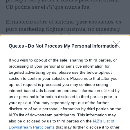
OD podría ser el
PT
que nunca fue.
El misterio sobre el sistema 'para asustados' es
puro marketing Kojima: insinúa, no muestra y
te obliga a imaginar. ¿Será una mecánica que
reduzca la tensión narrativa, un compañero
Que.es -
Do Not Process My Personal Information
virtual que te anime o algo tan loco como un
botón para saltar secciones? Sea lo que sea, ha
If you wish to opt-out of the sale, sharing to third parties, or
funcionado: ya estamos hablando de ello dos
processing of your personal or sensitive information for
años antes del lanzamiento.
targeted advertising by us, please use the below opt-out
section to confirm your selection. Please note that after your
opt-out request is processed you may continue seeing
Hype-O-Meter
interest-based ads based on personal information utilized by
us or personal information disclosed to third parties prior to
Nivel de hype: 7.5/10.
Reparto de lujo, el sello
your opt-out. You may separately opt-out of the further
Kojima-Peele y una ventana a 2027 que deja
disclosure of your personal information by third parties on the
tiempo para soñar. Pero sin gameplay, la nota se
IAB’s list of downstream participants. This information may
also be disclosed by us to third parties on the
IAB’s List of
queda en un 'creemos porque es él'. Si eres fan
Downstream Participants
that may further disclose it to other