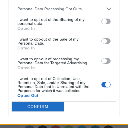
🎧 El backstage de la noticia
Personal Data Processing Opt Outs
🔑
¿Qué tienes que saber sí o sí?:
Olivia Rodrigo ha logrado su
I want to opt-out of the Sharing of my
personal data.
tercer álbum número 1 en Billboard con la mejor semana del
Opted In
año para un solista.
I want to opt-out of the Sale of my
📅
Fechas y nombres a tener en cuenta:
Gira
The Unraveled
Personal Data.
Tour
desde el 25 de septiembre en Hartford (EE. UU.) y hasta
Opted In
mayo de 2027; el álbum ya está disponible.
I want to opt-out of processing my
🎵
Una canción para esta noticia:
'drop dead'
- Olivia Rodrigo.
Personal Data for Targeted Advertising.
Opted In
I want to opt-out of Collection, Use,
Artículo anterior
Artículo siguiente
Retention, Sale, and/or Sharing of my
Hotel Meininger
Qué son los puntos
Personal Data that Is Unrelated with the
Purposes for which it was collected.
Barcelona: la nueva
blancos del jamón y por
Opted Out
opción híbrida para
qué es una excelente
viajeros jóvenes en la
noticia que los tenga el
CONFIRM
Fira Gran Via
que compras