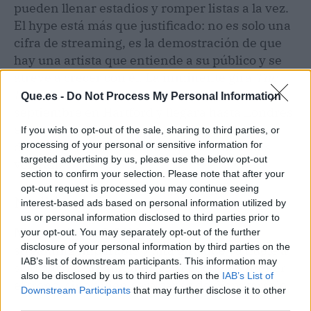
pueden llenar estadios y romper listas a la vez.
El hype está más que justificado: no es solo una
cifra de streaming, es la demostración de que
hay una artista que entiende a su público y se
atreve a crecer con él. La inminente gira
The
Unraveled Tour
, que arranca el 25 de
Que.es -
Do Not Process My Personal Information
septiembre en Hartford y llegará hasta Londres
en mayo de 2027, será la prueba de fuego en
If you wish to opt-out of the sale, sharing to third parties, or
directo, pero todo apunta a que las entradas
processing of your personal or sensitive information for
targeted advertising by us, please use the below opt-out
volarán.
section to confirm your selection. Please note that after your
opt-out request is processed you may continue seeing
Medidor de hype
interest-based ads based on personal information utilized by
us or personal information disclosed to third parties prior to
Nivel de hype: 9,5/10.
Récord de ventas,
your opt-out. You may separately opt-out of the further
disclosure of your personal information by third parties on the
streaming imparable y una gira que ya huele a
IAB’s list of downstream participants. This information may
sold out. La pregunta no es si puede mantener
also be disclosed by us to third parties on the
IAB’s List of
el trono, sino quién será capaz de disputárselo.
Downstream Participants
that may further disclose it to other
third parties.