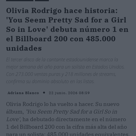
Olivia Rodrigo hace historia:
'You Seem Pretty Sad for a Girl
So in Love' debuta número 1 en
el Billboard 200 con 485.000
unidades
El tercer disco de la cantante estadounidense marca la
mejor semana del año para un solista en Estados Unidos.
Con 273.000 ventas puras y 218 millones de streams,
confirma su dominio absoluto en las listas.
22 junio, 2026 08:59
Adriana Blanco
Olivia Rodrigo lo ha vuelto a hacer. Su nuevo
álbum,
'You Seem Pretty Sad for a Girl So in
Love'
, ha debutado directamente en el número
1 del Billboard 200 con la cifra más alta del año
para un solista: 485.000 unidades equivalentes.