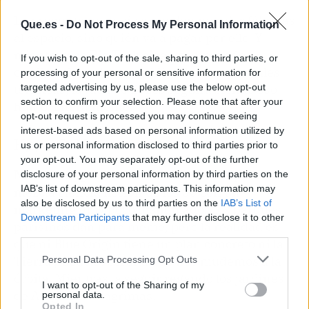
La pregunta no es si se pueden mandar fábricas
Que.es -
Do Not Process My Personal Information
al espacio, sino quién va a pagar por ello. Y
mientras las Big Tech sigan comprando
If you wish to opt-out of the sale, sharing to third parties, or
créditos de carbono y pidiendo más centrales
processing of your personal or sensitive information for
térmicas, la idea de Bezos seguirá siendo eso:
targeted advertising by us, please use the below opt-out
section to confirm your selection. Please note that after your
humo. Literalmente.
opt-out request is processed you may continue seeing
interest-based ads based on personal information utilized by
Hype-O-Meter
us or personal information disclosed to third parties prior to
your opt-out. You may separately opt-out of the further
Nivel de hype: 3/10.
Una ocurrencia que
disclosure of your personal information by third parties on the
IAB’s list of downstream participants. This information may
mezcla ciencia ficción de los 50 con un
also be disclosed by us to third parties on the
IAB’s List of
marketing muy poco disimulado. Los parques
Downstream Participants
that may further disclose it to other
parisinos dan para meme, pero la realidad es
third parties.
que ni Blue Origin tiene un plan concreto ni la
Tierra puede esperar a que nos mudemos a la
Personal Data Processing Opt Outs
órbita. Mientras, a seguir regando los jardines
I want to opt-out of the Sharing of my
de Aragón con lágrimas.
personal data.
Opted In