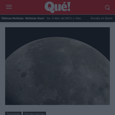
Kit Connor será Cíclope en los X-Men del MCU y Hea...
Rosalía en Buenos Aires: deti
Últimas Noticias
- Noticias Que!:
Tecnología
Últimas noticias