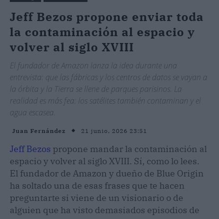
Jeff Bezos propone enviar toda
la contaminación al espacio y
volver al siglo XVIII
El fundador de Amazon lanza la idea durante una
entrevista: que las fábricas y los centros de datos se vayan a
la órbita y la Tierra se llene de parques parisinos. La
realidad es más fea: los satélites también contaminan y el
agua escasea.
21 junio, 2026 23:51
Juan Fernández
Jeff Bezos
propone mandar la contaminación al
espacio y volver al siglo XVIII. Sí, como lo lees.
El fundador de Amazon y dueño de Blue Origin
ha soltado una de esas frases que te hacen
preguntarte si viene de un visionario o de
alguien que ha visto demasiados episodios de