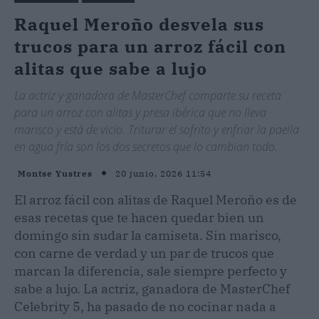
Raquel Meroño desvela sus
trucos para un arroz fácil con
alitas que sabe a lujo
La actriz y ganadora de MasterChef comparte su receta
para un arroz con alitas y presa ibérica que no lleva
marisco y está de vicio. Triturar el sofrito y enfriar la paella
en agua fría son los dos secretos que lo cambian todo.
20 junio, 2026 11:54
Montse Yustres
El arroz fácil con alitas de Raquel Meroño es de
esas recetas que te hacen quedar bien un
domingo sin sudar la camiseta. Sin marisco,
con carne de verdad y un par de trucos que
marcan la diferencia, sale siempre perfecto y
sabe a lujo. La actriz, ganadora de MasterChef
Celebrity 5, ha pasado de no cocinar nada a