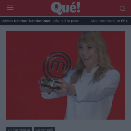
ntroles fronterizos Italia España: qué te piden ...
Meta condenada en EE.UU. a pagar 
Últimas Noticias
- Noticias Que!:
Últimas noticias
Gastronomía