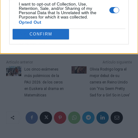
I want to opt-out of Collection, Use,
Retention, Sale, and/or Sharing of my
Personal Data that Is Unrelated with the
🍴
Plato:
Arroz fácil con alitas de Raquel Meroño
Purposes for which it was collected.
Opted Out
👥
Raciones:
10 personas (escalable)
⏱️
Tiempo:
40 minutos aproximadamente
CONFIRM
📊
Dificultad:
Fácil
Artículo anterior
Artículo siguiente
Los cinco exámenes
Olivia Rodrigo logra el
más polémicos de la
mejor debut de su
PAU 2026: de los ceros
carrera en Reino Unido
en Euskera al drama en
con 'You Seem Pretty
Matemáticas
Sad for a Girl So in Love'