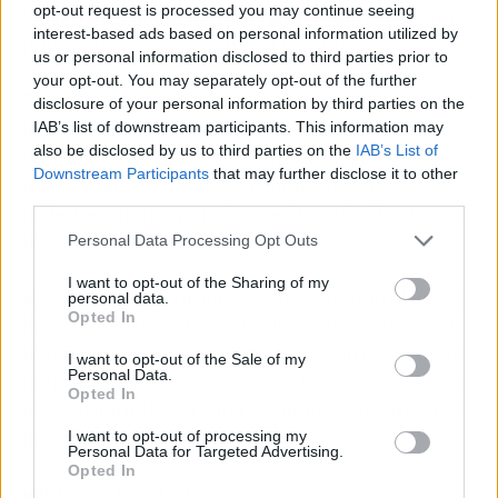
opt-out request is processed you may continue seeing
variedades como senia o bahía, controla más el
interest-based ads based on personal information utilized by
punto porque se pasan con facilidad.
us or personal information disclosed to third parties prior to
your opt-out. You may separately opt-out of the further
El caldo no es una ciencia exacta. Los 3,5-4
disclosure of your personal information by third parties on the
litros que sugiere la receta dependen del
IAB’s list of downstream participants. This information may
also be disclosed by us to third parties on the
IAB’s List of
diámetro de la paella, del tipo de arroz y de la
Downstream Participants
that may further disclose it to other
intensidad del fuego. Ten siempre caldo
third parties.
caliente a mano por si necesitas añadir un poco
más durante la cocción.
Personal Data Processing Opt Outs
I want to opt-out of the Sharing of my
El socarrat es el broche de oro. Cuando el arroz
personal data.
Opted In
haya bebido casi todo el caldo, sube el fuego al
máximo un minuto sin remover. Oirás un ligero
I want to opt-out of the Sale of my
Personal Data.
crepitar y olerás a tostado: es la señal de que se
Opted In
está formando esa capa crujiente que tanto nos
gusta.
I want to opt-out of processing my
Personal Data for Targeted Advertising.
Opted In
🍽️ La ficha de la receta