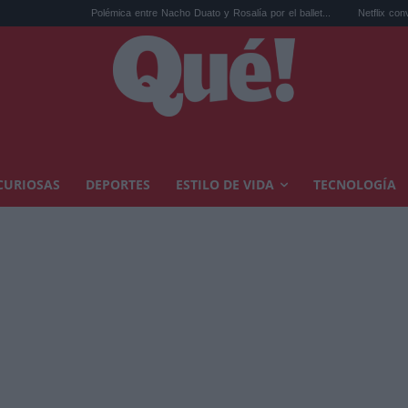
Polémica entre Nacho Duato y Rosalía por el ballet...
Netflix convierte 'La bola 
CURIOSAS
DEPORTES
ESTILO DE VIDA
TECNOLOGÍA