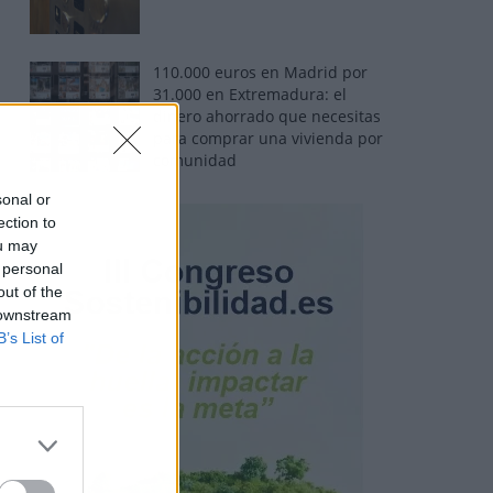
110.000 euros en Madrid por
31.000 en Extremadura: el
dinero ahorrado que necesitas
para comprar una vivienda por
comunidad
sonal or
ection to
ou may
 personal
out of the
 downstream
B’s List of