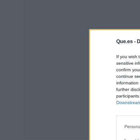
Que.es -
D
P
If you wish 
sensitive in
confirm you
continue se
information 
further disc
participants
Downstream 
Persona