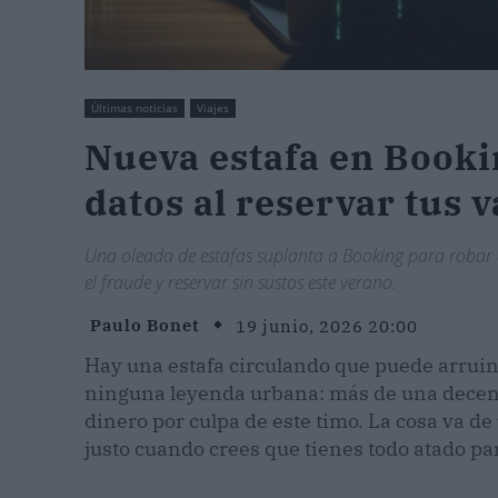
Últimas noticias
Viajes
Nueva estafa en Booki
datos al reservar tus 
Una oleada de estafas suplanta a Booking para robar d
el fraude y reservar sin sustos este verano.
Paulo Bonet
19 junio, 2026 20:00
Hay una estafa circulando que puede arruin
ninguna leyenda urbana: más de una decen
dinero por culpa de este timo. La cosa va de
justo cuando crees que tienes todo atado para 