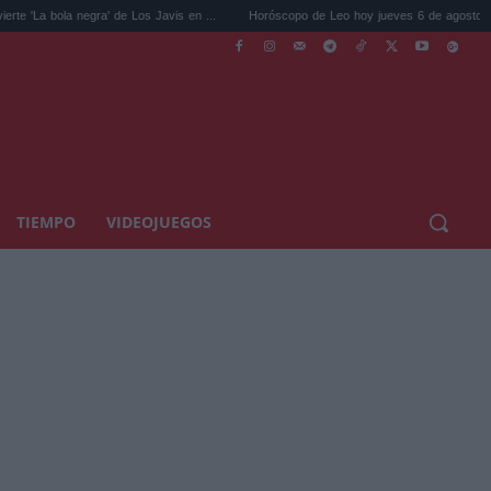
negra' de Los Javis en ...
Horóscopo de Leo hoy jueves 6 de agosto: tu intuic...
TIEMPO
VIDEOJUEGOS