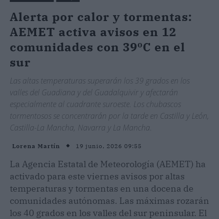
Alerta por calor y tormentas:
AEMET activa avisos en 12
comunidades con 39ºC en el
sur
Las altas temperaturas superarán los 39 grados en los
valles del Guadiana y del Guadalquivir y afectarán
especialmente al cuadrante suroeste. Los chubascos
tormentosos se concentrarán por la tarde en Castilla y León,
Castilla-La Mancha, Navarra y La Mancha.
19 junio, 2026 09:55
Lorena Martín
La Agencia Estatal de Meteorología (AEMET) ha
activado para este viernes avisos por altas
temperaturas y tormentas en una docena de
comunidades autónomas. Las máximas rozarán
los 40 grados en los valles del sur peninsular. El