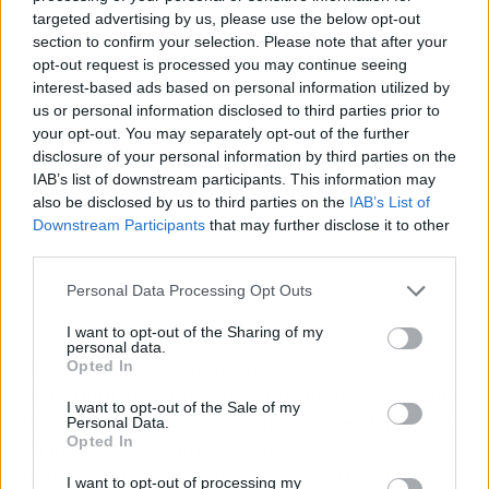
Publicidad
targeted advertising by us, please use the below opt-out
section to confirm your selection. Please note that after your
opt-out request is processed you may continue seeing
interest-based ads based on personal information utilized by
us or personal information disclosed to third parties prior to
your opt-out. You may separately opt-out of the further
disclosure of your personal information by third parties on the
IAB’s list of downstream participants. This information may
also be disclosed by us to third parties on the
IAB’s List of
Downstream Participants
that may further disclose it to other
third parties.
Personal Data Processing Opt Outs
I want to opt-out of the Sharing of my
personal data.
Este tipo de situaciones meteorológicas
Opted In
combinan altas presiones en superficie con una
I want to opt-out of the Sale of my
bolsa de aire cálido en altura, lo que dispara los
Personal Data.
Opted In
termómetros. Al mismo tiempo, la entrada de
humedad por el este favorece la formación de
I want to opt-out of processing my