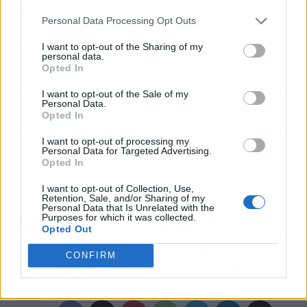
🎬 Corte final: lo que debes saber
Personal Data Processing Opt Outs
🍿
Te lo resumo:
Javier Bardem se ha convertido en el primer
I want to opt-out of the Sharing of my
español en dejar sus huellas en el Teatro Chino de Hollywood,
personal data.
Opted In
un honor histórico.
I want to opt-out of the Sale of my
⭐
El personaje clave:
El propio Bardem, que utilizó el acto para
Personal Data.
recordar a su madre y denunciar la situación en Gaza.
Opted In
📅
Fechas a tener en cuenta:
La ceremonia se celebró este 17
I want to opt-out of processing my
de junio de 2026. Puedes repasar toda su filmografía en
su ficha
Personal Data for Targeted Advertising.
Opted In
de IMDb
.
I want to opt-out of Collection, Use,
Retention, Sale, and/or Sharing of my
Artículo anterior
Artículo siguiente
Personal Data that Is Unrelated with the
Purposes for which it was collected.
El 'Quince Tour' de Malú:
Toy Story 5 llega hoy a
Opted Out
el setlist completo de 31
los cines: los juguetes
canciones que arrasa en
de Pixar se enfrentan a
CONFIRM
su gira 2026
la tecnología digital