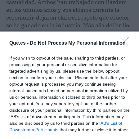
casualidad. Ambos han trabajado con Bardem
en los últimos años y sus elogios durante la
ceremonia dejaron claro el respeto que el actor
se ha ganado en la industria. Más allá del brillo
de Hollywood, el intérprete aprovechó para
reivindicar el trabajo colectivo: "Hay algo muy
Que.es -
Do Not Process My Personal Information
especial en la energía que surge cuando se
reúnen para crear una película", señaló.
If you wish to opt-out of the sale, sharing to third parties, or
processing of your personal or sensitive information for
targeted advertising by us, please use the below opt-out
Esa filosofía, heredada en parte de su madre y
section to confirm your selection. Please note that after your
forjada en una filmografía que incluye títulos
opt-out request is processed you may continue seeing
como
Mar adentro
,
No es país para viejos
o
interest-based ads based on personal information utilized by
Dune
, es la que le ha llevado a ser un referente
us or personal information disclosed to third parties prior to
mundial. La ceremonia no solo fue un
your opt-out. You may separately opt-out of the further
homenaje a su talento, sino un recordatorio de
disclosure of your personal information by third parties on the
IAB’s list of downstream participants. This information may
que el cine español puede y debe estar en el
also be disclosed by us to third parties on the
IAB’s List of
centro del mapa.
Downstream Participants
that may further disclose it to other
third parties.