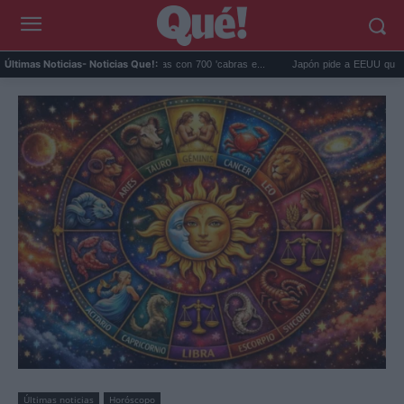
gos eliminó 140.000 cabras con 700 'cabras e...
Japón pide a EEUU que deje de us
Últimas Noticias
- Noticias Que!:
Últimas noticias
Horóscopo