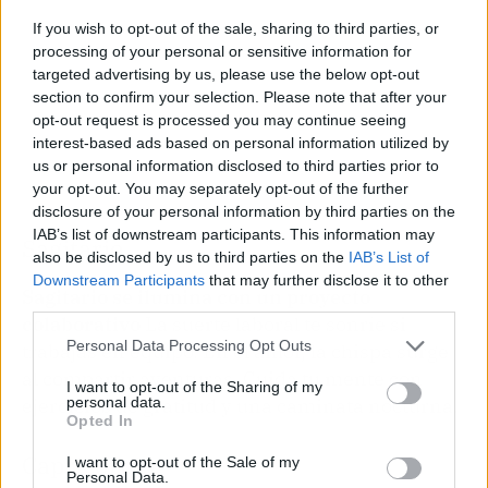
If you wish to opt-out of the sale, sharing to third parties, or
processing of your personal or sensitive information for
targeted advertising by us, please use the below opt-out
section to confirm your selection. Please note that after your
opt-out request is processed you may continue seeing
interest-based ads based on personal information utilized by
us or personal information disclosed to third parties prior to
your opt-out. You may separately opt-out of the further
disclosure of your personal information by third parties on the
IAB’s list of downstream participants. This information may
Sagitario
also be disclosed by us to third parties on the
IAB’s List of
Downstream Participants
that may further disclose it to other
Sagitario se ilumina con un proyecto
third parties.
colaborativo
La suerte laboral te sonríe si
Personal Data Processing Opt Outs
trabajas en equipo. En el amor, la chispa surge
al compartir aventuras. Cuida tu mente con
I want to opt-out of the Sharing of my
personal data.
ejercicios de gratitud y una caminata nocturna.
Opted In
Capricornio
I want to opt-out of the Sale of my
Personal Data.