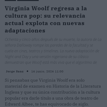
Virginia Woolf regresa a la
cultura pop: su relevancia
actual explota con nuevas
adaptaciones
Ochenta y cinco años después de su muerte, la autora de La
señora Dalloway rompe las paredes de la facultad y se
cuela en cines, teatros y timelines. La nueva adaptación de
Night and Day y una versión nigeriana de su clásico
demuestran que Woolf está más viva que el algoritmo de
16 junio, 2026 11:00
Jorge Sanz
Si pensabas que Virginia Woolf era solo
material de examen en Historia de la Literatura
Inglesa y que su única contribución a la cultura
popular era darle título a una obra de teatro de
Edward Albee, te has equivocado de siglo.