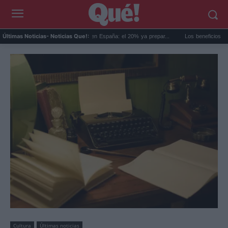
Los jóvenes opositores en España: el 20% ya prepar...
Los beneficios de la solter
Últimas Noticias
- Noticias Que!:
Cultura
Últimas noticias