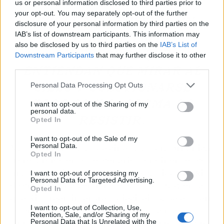
us or personal information disclosed to third parties prior to
your opt-out. You may separately opt-out of the further
WOOLF NO NECESITA UN
disclosure of your personal information by third parties on the
ALTAR: NECESITA
IAB’s list of downstream participants. This information may
also be disclosed by us to third parties on the
IAB’s List of
DIRECTORES QUE
Downstream Participants
that may further disclose it to other
third parties.
ENTIENDAN QUE MIRAR AL
CIELO Y CUESTIONARSE
Personal Data Processing Opt Outs
TODO ES UNA FORMA DE
I want to opt-out of the Sharing of my
personal data.
RESISTIR.
Opted In
I want to opt-out of the Sale of my
Personal Data.
Más allá de las salas de cine, la autora británica,
Opted In
ha resurgido en los escenarios londinenses con
una adaptación de
Las olas
que ha sido un éxito
I want to opt-out of processing my
Personal Data for Targeted Advertising.
de crítica y una versión de
Mrs Dalloway
en la
Opted In
que Kit Green interpreta dieciséis papeles. Pero
I want to opt-out of Collection, Use,
su presencia más difusa, y quizás la más
Retention, Sale, and/or Sharing of my
significativa, está en las redes sociales, donde
Personal Data that Is Unrelated with the