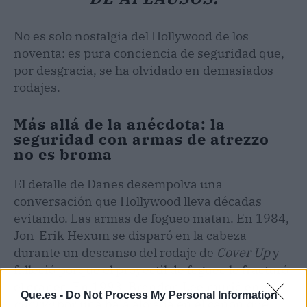
No es solo nostalgia del Hollywood de los
noventa: es pura conciencia de seguridad que,
por desgracia, se ha olvidado en demasiados
rodajes.
Más allá de la anécdota: la
seguridad con armas de atrezzo
no es broma
El detalle de Danes desempolva una
conversación que Hollywood lleva décadas
evitando. Las armas de fogueo matan. En 1984,
Jon-Erik Hexum se disparó en la cabeza
durante un descanso del rodaje de
Cover Up
y
falleció porque el proyectil de fogueo le fracturó
el cráneo. En 1993, Brandon Lee murió en
El
Que.es -
Do Not Process My Personal Information
cuervo
por una bala alojada en el cañón que