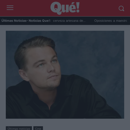
irragoza 2026: el festival de cerveza artesana de...
Oposiciones a maestro 2026: cambi
Últimas Noticias
- Noticias Que!:
Últimas noticias
Cine