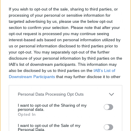
salió disparada con la fuerza de una munición
If you wish to opt-out of the sale, sharing to third parties, or
real. La
Rust
no fue un accidente aislado:
fue el
processing of your personal or sensitive information for
enésimo aviso de que las normas de seguridad
targeted advertising by us, please use the below opt-out
con armas de atrezzo se toman a la ligera hasta
section to confirm your selection. Please note that after your
opt-out request is processed you may continue seeing
que ocurre una desgracia
.
interest-based ads based on personal information utilized by
us or personal information disclosed to third parties prior to
Lo que DiCaprio hizo aquel día, sin manual y
your opt-out. You may separately opt-out of the further
sin drama, fue aplicar el sentido común que
disclosure of your personal information by third parties on the
cualquier armero suscribiría: no apuntes a
IAB’s list of downstream participants. This information may
also be disclosed by us to third parties on the
IAB’s List of
nada que no quieras destruir. Y que Danes lo
Downstream Participants
that may further disclose it to other
cuente ahora, después de haber visto cómo se
third parties.
repite la historia, da a su confesión un peso
inesperado.
Personal Data Processing Opt Outs
I want to opt-out of the Sharing of my
No es solo una anécdota bonita: es una lección
personal data.
Opted In
de seguridad laboral que debería estar colgada
en todos los estudios. Y el hecho de que haya
I want to opt-out of the Sale of my
Personal Data.
sido un chaval de 21 años quien la impartiera,