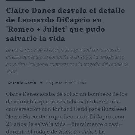
Claire Danes desvela el detalle
de Leonardo DiCaprio en
'Romeo + Juliet' que pudo
salvarle la vida
La actriz recuerda la lección de seguridad con armas de
atrezzo que le dio su compañero en 1996. La anécdota se
ha vuelto viral por el contraste con la tragedia del rodaje de
'Rust'.
16 junio, 2026 10:54
Antonio Nerín
Claire Danes acaba de soltar un bombazo de los
de «no sabía que necesitaba saberlo» en una
conversación con Richard Gadd para BuzzFeed
News. Ha contado que Leonardo DiCaprio, con
21 años, le salvó la vida —literalmente o casi—
durante el rodaje de
Romeo + Juliet
. La