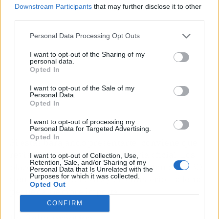
Downstream Participants
that may further disclose it to other
third parties.
Personal Data Processing Opt Outs
I want to opt-out of the Sharing of my
personal data.
Opted In
I want to opt-out of the Sale of my
Personal Data.
Opted In
I want to opt-out of processing my
Personal Data for Targeted Advertising.
Opted In
Si estás barajando presentarte, conviene que
revises con calma la convocatoria oficial. Los
I want to opt-out of Collection, Use,
Retention, Sale, and/or Sharing of my
plazos, temarios y detalles finos están en el BOE
Personal Data that Is Unrelated with the
Purposes for which it was collected.
y en las sedes del CGPJ y el Ministerio. La letra
Opted Out
pequeña siempre importa.
CONFIRM
La ficha práctica