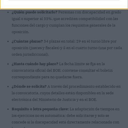
¿Quién puede solicitarlo?
Personas con discapacidad en grado
igual o superior al 33%, que acrediten compatibilidad con las
funciones del cargo y cumplan los requisitos generales de la
oposición.
¿Cuántas plazas?
34 plazas en total: 29 en el turno libre por
oposición (jueces y fiscales) y 5 en el cuarto turno (una por cada
orden jurisdiccional).
¿Hasta cuándo hay plazo?
La fecha límite se fija en la
convocatoria oficial del BOE; conviene consultar el boletín
correspondiente para no quedarse fuera.
¿Dónde se solicita?
A través del procedimiento establecido en
la convocatoria, cuyos detalles están disponibles en la sede
electrónica del Ministerio de Justicia y en el BOE.
Requisito o letra pequeña clave:
La adaptación de tiempos en
los ejercicios no es automática; debe solicitarse y solo se
concede si la discapacidad está directamente relacionada con