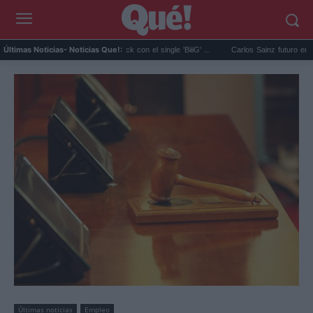
BANG anuncia su comeback con el single 'BiiiG' ...
Carlos Sainz futuro en el aire: Bin
Últimas Noticias
- Noticias Que!:
Últimas noticias
Empleo