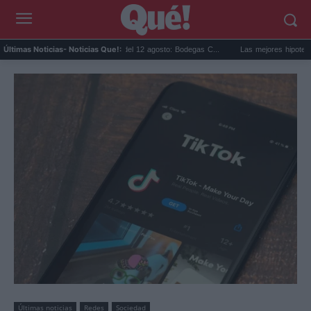
Eclipse solar en Cariñena del 12 agosto: Bodegas C...
Las mejores hipotecas de ag
Últimas Noticias
- Noticias Que!:
Últimas noticias
Redes
Sociedad