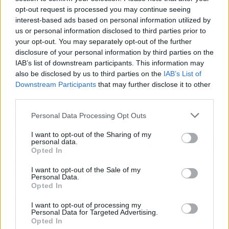
incorporará restricciones a funciones concretas
opt-out request is processed you may continue seeing
y atacará los chatbots de IA con contenido
interest-based ads based on personal information utilized by
sexual. La experiencia australiana ha mostrado
us or personal information disclosed to third parties prior to
dificultades técnicas en la verificación de edad;
your opt-out. You may separately opt-out of the further
por eso, el Reino Unido encargará a Ofcom un
disclosure of your personal information by third parties on the
IAB’s list of downstream participants. This information may
estudio para identificar métodos más robustos.
also be disclosed by us to third parties on the
IAB’s List of
Downstream Participants
that may further disclose it to other
El enfoque británico no se limita a “dónde”
third parties.
ocurre el daño, sino que pretende atajar “el
Personal Data Processing Opt Outs
sufrimiento online de los niños”, en palabras
del Gobierno. Con este movimiento,
Reino
I want to opt-out of the Sharing of my
personal data.
Unido se sitúa a la vanguardia de la regulación
Opted In
digital
para la infancia, un debate que también
se sigue de cerca en la Unión Europea.
I want to opt-out of the Sale of my
Personal Data.
Opted In
📌 El foco social: las claves
I want to opt-out of processing my
Personal Data for Targeted Advertising.
🔎
Qué es lo importante:
El Reino Unido prohibirá las redes
Opted In